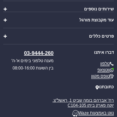
שקיות
שירותים נוספים
כלי אוכל ושתייה
קופסאות ומוצרי אריזה
עוד מקבוצת מורגל
יצירת מארז
מתנות
ייבוא אישי
מוצרים לבית
שופ בר
בקשת הצעת מחיר
מוצרי שטח וקמפינג
פרטים כללים
צ’יינה סטיל
קטלוג מוצרים
מבצעים מיוחדים
וואנגו קרוואנים
כניסה לאזור אישי
אודותינו
מורגל אתר הבית
דברו איתנו
03-9444-260
תקנון האתר
תקנון אתר ומדיניות
מענה טלפוני בימים א’-ה’
טלפון
מדיניות משלוחים
בין השעות 08:00-16:00
ווטצאפ
ביטול עסקה
טופס מקוון
מאמרים
כתובתנו
רח’ אברהם בומה שביט 1, ראשל”צ.
יוקה פארק ביתן C104-105
נווט באמצעות Waze