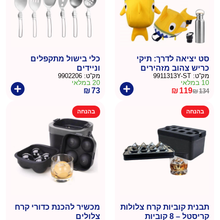
סט יציאה לדרך: תיקי
כלי בישול מתקפלים
כריש צהוב מזהירים
וניידים
מק”ט:
9911313Y-ST
מק”ט:
9902206
ובקבוק מים להורה וילד
10 במלאי
20 במלאי
₪
73
₪
119
₪
134
המחיר
המחיר
הנוכחי
המקורי
בהנחה
בהנחה
היה:
הוא:
₪134.
₪119.
תבנית קוביות קרח צלולות
מכשיר להכנת כדורי קרח
קריסטל – 8 קוביות
צלולים