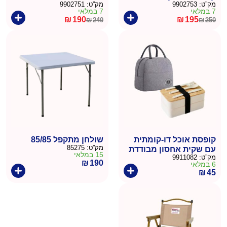
מק”ט:
9902753
מק”ט:
9902751
7 במלאי
7 במלאי
₪
190
₪
195
₪
240
₪
250
המחיר
המחיר
המחיר
המחיר
הנוכחי
המקורי
הנוכחי
המקורי
היה:
הוא:
היה:
הוא:
₪240.
₪190.
₪250.
₪195.
קופסת אוכל דו-קומתית
שולחן מתקפל 85/85
מק”ט:
85275
עם שקית אחסון מבודדת
15 במלאי
מק”ט:
9911082
₪
190
6 במלאי
₪
45