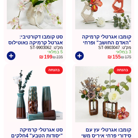
קומבו אגרטלי קרמיקה
סט קומבו דקורטיבי:
"האדם החושב" ופרחי
אגרטל קרמיקה נאוטילוס
מק”ט:
9903047-ST
מק”ט:
9903062-ST
איריס משי
ופרחי ליליה משי
3 במלאי
5 במלאי
₪
199
₪
155
₪
235
₪
175
המחיר
המחיר
המחיר
המחיר
הנוכחי
המקורי
הנוכחי
המקורי
בהנחה
בהנחה
היה:
הוא:
היה:
הוא:
₪235.
₪199.
₪175.
₪155.
קומבו אגרטלי עץ עם
סט אגרטלי קרמיקה
סידורי פרחי איריס משי
"יסודות הטבע" 4חלקים