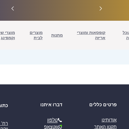
וכל
קופסאות ומוצרי
מוצרים
מוצרי ש
מתנות
ה
אריזה
לבית
וקמפינג
פרטים כללים
דברו איתנו
כתוב
טלפון
אודותינו
ווטצאפ
תקנון האתר
יוקה פ