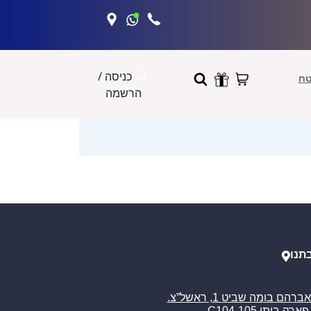
כניסה /
טח
הרשמה
תנו
רח’ אברהם בומה שביט 1, ראשל”צ.
ארק ביתן C104-105