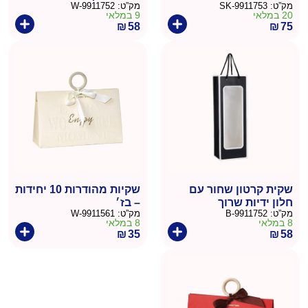
מק”ט:
9911753-SK
מק”ט:
9911752-W
10 יח'
20 במלאי
9 במלאי
₪
58
₪
75
שקית קרטון שחור עם
שקיות מהודרות 10 יחידות
חלון ידיות שרוך
– בז׳
מק”ט:
9911752-B
מק”ט:
9911561-W
36/12.5/8.5- 10 יח'
8 במלאי
8 במלאי
₪
35
₪
58