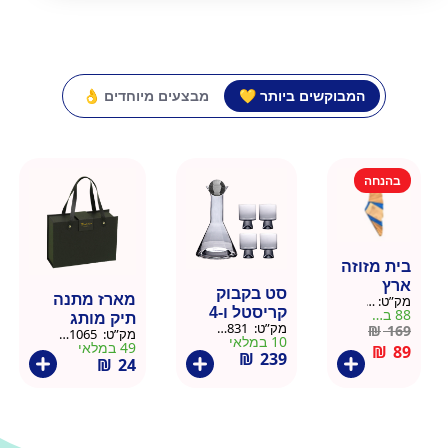
המבוקשים ביותר 💛
מבצעים מיוחדים 👌
בהנחה
בית מזוזה
ארץ
סט בקבוק
מארז מתנה
מק”ט:
15459
ישראל
קריסטל ו-4
88 במלאי
תיק מותג
מק”ט:
9901831-G
₪
169
כוסות – אפור
מק”ט:
9911065-LB
יוקרתי – שחור
10 במלאי
49 במלאי
₪
89
22/29/10
₪
239
₪
24