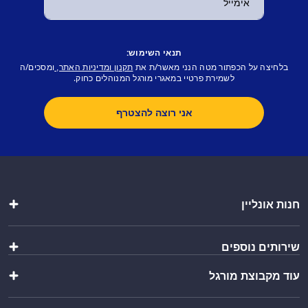
תנאי השימוש:
בלחיצה על הכפתור מטה הנני מאשר/ת את
ומסכים/ה
תקנון ומדיניות האתר,
לשמירת פרטיי במאגרי מורגל המנוהלים כחוק.
y
חנות אונליין
שקיות
שירותים נוספים
כלי אוכל ושתייה
קופסאות ומוצרי אריזה
עוד מקבוצת מורגל
יצירת מארז
מתנות
ייבוא אישי
מוצרים לבית
שופ בר