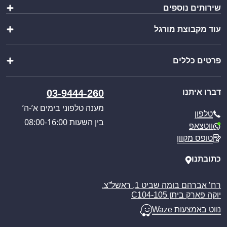
שירותים נוספים
כלי אוכל ושתייה
קופסאות ומוצרי אריזה
עוד מקבוצת מורגל
יצירת מארז
מתנות
ייבוא אישי
מוצרים לבית
שופ בר
בקשת הצעת מחיר
מוצרי שטח וקמפינג
פרטים כללים
צ’יינה סטיל
קטלוג מוצרים
מבצעים מיוחדים
וואנגו קרוואנים
כניסה לאזור אישי
אודותינו
מורגל אתר הבית
דברו איתנו
03-9444-260
תקנון האתר
תקנון אתר ומדיניות
מענה טלפוני בימים א’-ה’
טלפון
מדיניות משלוחים
בין השעות 08:00-16:00
ווטצאפ
ביטול עסקה
טופס מקוון
מאמרים
כתובתנו
רח’ אברהם בומה שביט 1, ראשל”צ.
יוקה פארק ביתן C104-105
נווט באמצעות Waze