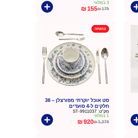
3 במלאי
₪
155
₪
175
המחיר
המחיר
הנוכחי
המקורי
היה:
הוא:
בהנחה
₪175.
₪155.
סט אוכל יוקרתי מפורצלן – 36
חלקים ל-4 סועדים
מק”ט:
9911037-ST
1 במלאי
₪
920
₪
1,276
המחיר
המחיר
הנוכחי
המקורי
היה:
הוא: