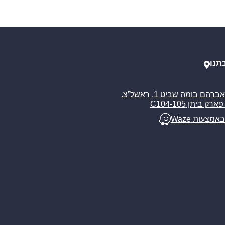
תנו
רח’ אברהם בומה שביט 1, ראשל”צ.
ארק ביתן C104-105
באמצעות Waze