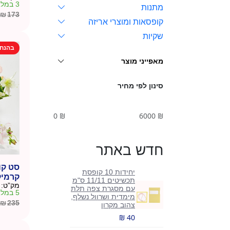
3 במלאי
מתנות
₪
173
המחיר
המחיר
קופסאות ומוצרי אריזה
הנוכחי
המקורי
שקיות
היה:
הוא:
בהנח
₪173.
₪155.
מאפייני מוצר
סינון לפי מחיר
0
₪
6000
₪
חדש באתר
סט קו
יחידות 10 קופסת
קרמיק
תכשיטים 11/11 ס"מ
מק”ט:
משי
עם מסגרת צפה תלת
5 במלאי
מימדית ושרוול נשלף,
₪
235
צהוב מקרון
המחיר
המחיר
₪ 40
הנוכחי
המקורי
היה:
הוא: