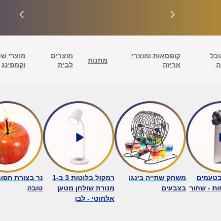
וכל
קופסאות ומוצרי
מוצרים
מוצרי ש
מתנות
ה
אריזה
לבית
וקמפינג
בטעמים
משחק שתייה בינגו
רמקול בלוטות 3 ב-1
נר בצורת תפו
בצבעים
מנורת שולחן מטען
טובה
אלחוטי - לבן