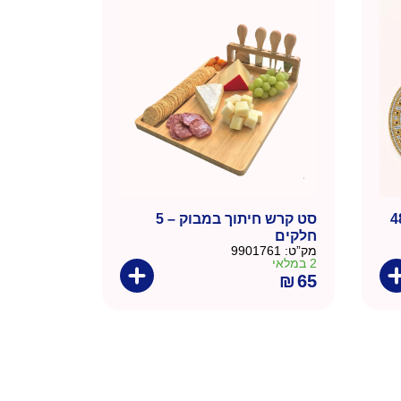
₪1,276.
₪920.
קרתי מפורצלן – 48
סט קרש חיתוך במבוק – 5
חלקים
מק”ט:
9901761
2 במלאי
₪
65