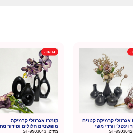
ה
בהנחה
 אגרטלי קרמיקה קטנים
קומבו אגרטלי קרמיקה
וינטג׳ וורדי משי
מופשטים חלולים וסידור סח
9903042-ST
מק”ט:
9903043-ST
משי