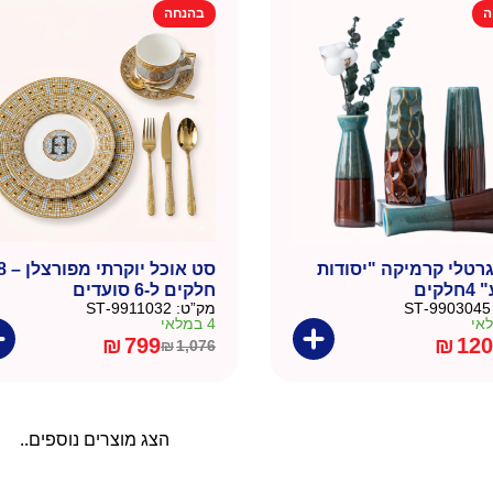
ה
בהנחה
₪267.
₪190.
רטלי קרמיקה "יסודות
סט אוכל יו
קים
חלקים ל-6 סועדים
9903045-ST
מק”ט:
9911032-ST
4 במלאי
₪
799
₪
120
₪
1,076
המחיר
המחיר
הנוכחי
המקורי
היה:
הוא:
₪1,076.
₪799.
הצג מוצרים נוספים..