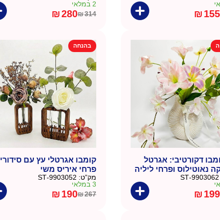
2 במלאי
₪
280
₪
155
₪
314
המחיר
המחיר
הנוכחי
המקורי
היה:
הוא:
ה
בהנחה
₪314.
₪280.
מבו דקורטיבי: אגרטל
קומבו אגרטלי עץ עם סידורי
ה נאוטילוס ופרחי ליליה
פרחי איריס משי
9903062-ST
מק”ט:
9903052-ST
3 במלאי
₪
190
₪
199
₪
267
המחיר
המחיר
הנוכחי
המקורי
היה:
הוא: