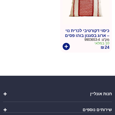
כיסוי דקורטיבי לכרית נוי
– ארוג בסגנון בוהו פסים
מק”ט:
9903653-4
אדומים
10 במלאי
₪
24
חנות אונליין
שקיות
שירותים נוספים
כלי אוכל ושתייה