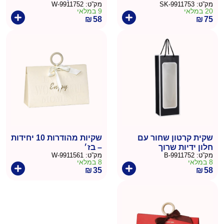
מק”ט:
9911753-SK
מק”ט:
9911752-W
10 יח'
20 במלאי
9 במלאי
₪
58
₪
75
שקית קרטון שחור עם
שקיות מהודרות 10 יחידות
חלון ידיות שרוך
– בז׳
מק”ט:
9911752-B
מק”ט:
9911561-W
36/12.5/8.5- 10 יח'
8 במלאי
8 במלאי
₪
35
₪
58