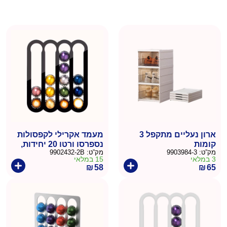
ארון נעליים מתקפל 3
מעמד אקרילי לקפסולות
קומות
נספרסו ורטו 20 יחידות,
מק”ט:
9903984-3
מק”ט:
9902432-2B
התקנה כפולה: מגנט
3 במלאי
15 במלאי
ודבק -שחור
₪
58
₪
65