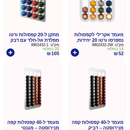
מעמד אקרילי לקפסולות
מתקן ל-20 קפסולות ורטו
נספרסו ורטו 20 יחידות,
מפלדת אל-חלד עם דבק
מק”ט:
9902432-2W
מק”ט:
9902432-1
דו-צדדי
14 במלאי
20 במלאי
₪
105
₪
52
מעמד ל-40 קפסולות קפה
מעמד ל-40 קפסולות קפה
מנירוסטה – דביק
מנירוסטה – מגנטי