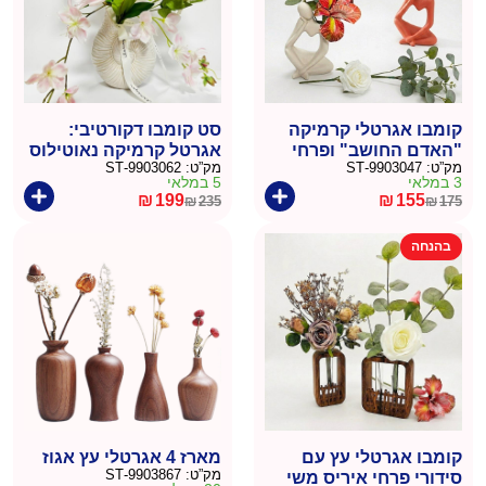
קומבו אגרטלי קרמיקה
סט קומבו דקורטיבי:
"האדם החושב" ופרחי
אגרטל קרמיקה נאוטילוס
מק”ט:
9903047-ST
מק”ט:
9903062-ST
איריס משי
ופרחי ליליה משי
3 במלאי
5 במלאי
₪
199
₪
155
₪
235
₪
175
המחיר
המחיר
המחיר
המחיר
הנוכחי
המקורי
הנוכחי
המקורי
בהנחה
היה:
הוא:
היה:
הוא:
₪235.
₪199.
₪175.
₪155.
קומבו אגרטלי עץ עם
מארז 4 אגרטלי עץ אגוז
מק”ט:
9903867-ST
סידורי פרחי איריס משי