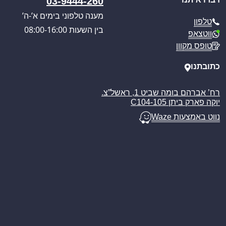
03-9444-260
תקנון האתר
תקנון אתר ומדיניות
מענה טלפוני בימים א’-ה’
טלפון
מדיניות משלוחים
בין השעות 08:00-16:00
ווטצאפ
ביטול עסקה
טופס מקוון
מאמרים
כתובתנו
רח’ אברהם בומה שביט 1, ראשל”צ.
יוקה פארק ביתן C104-105
נווט באמצעות Waze