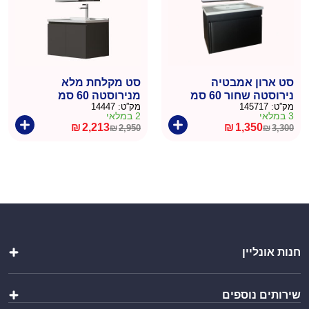
סט ארון אמבטיה
סט מקלחת מלא
נירוסטה שחור 60 סמ
מנירוסטה 60 סמ
מק”ט:
145717
מק”ט:
14447
3 במלאי
2 במלאי
₪
2,213
₪
1,350
₪
2,950
₪
3,300
המחיר
המחיר
המחיר
המחיר
הנוכחי
המקורי
הנוכחי
המקורי
היה:
הוא:
היה:
הוא:
₪2,950.
₪2,213.
₪3,300.
₪1,350.
חנות אונליין
שקיות
שירותים נוספים
כלי אוכל ושתייה