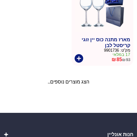
מארז מתנה כוס יין זוגי
קריסטל לבן
מק”ט:
9901736
17 במלאי
₪
85
₪
93
המחיר
המחיר
הנוכחי
המקורי
היה:
הוא:
הצג מוצרים נוספים..
₪93.
₪85.
חנות אונליין