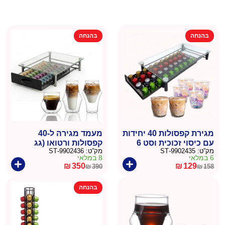
בהנחה
בהנחה
מגירת קפסולות 40 יחידות
מעמד מגירה ל-40
עם כיסוי זכוכית וסט 6
קפסולות ורטואו (גג
מק”ט:
9902435-ST
מק”ט:
9902436-ST
כוסות זכוכיתהולוגרפיות
זכוכית) + סט 8 כוסות
6 במלאי
8 במלאי
אספרסו ולוונדה
₪
350
₪
129
₪
390
₪
158
המחיר
המחיר
המחיר
המחיר
הנוכחי
המקורי
הנוכחי
המקורי
בהנחה
היה:
הוא:
היה:
הוא:
₪390.
₪350.
₪158.
₪129.