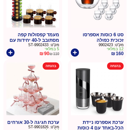
סט 6 כוסות אספרסו
מעמד קפסולות קפה
זכוכית כפולה
מסתובב ל-40 יחידות עם
מק”ט:
9902423
מק”ט:
9902433-ST
סט 6 כוסות אספרסו
12 במלאי
5 במלאי
מזכוכית
₪
90
₪
160
₪
110
המחיר
המחיר
הנוכחי
המקורי
בהנחה
בהנחה
היה:
הוא:
₪110.
₪90.
ערכת אספרסו ניידת
ערכת חגיגה ל-30 אורחים
מק”ט:
9901826-ST
הכל-באחד עם 4 כוסות