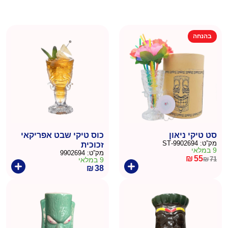
בהנחה
סט טיקי ניאון
כוס טיקי שבט אפריקאי
מק”ט:
9902694-ST
זכוכית
9 במלאי
מק”ט:
9902694
₪
55
₪
71
9 במלאי
המחיר
המחיר
₪
38
הנוכחי
המקורי
היה:
הוא:
₪71.
₪55.