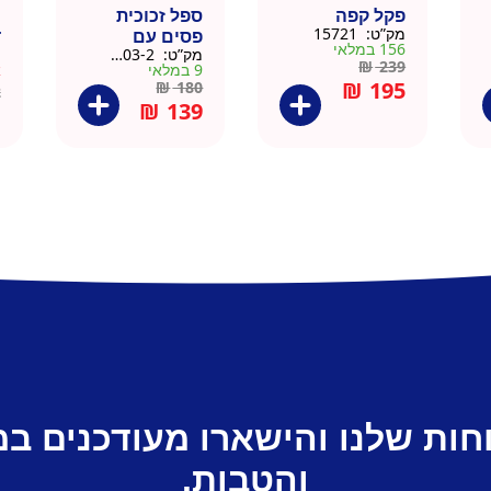
פקל קפה
ספל זכוכית
כ
מק”ט:
15721
פסים עם
ד
156 במלאי
מק”ט:
9911403-2
מ
תחתית וידית עץ
ק
₪
239
9 במלאי
א
– מארז 2 יח
₪
195
₪
180
2
₪
139
חות שלנו והישארו מעודכנים ב
והטבות.