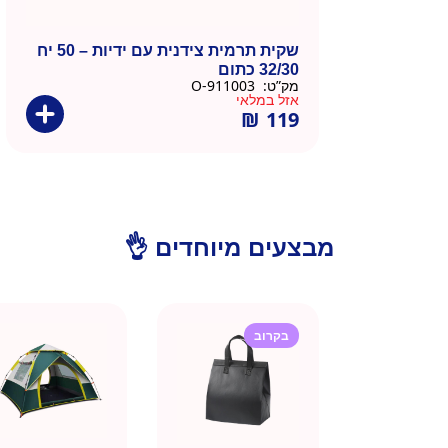
שקית תרמית צידנית עם ידיות – 50 יח
32/30 כתום
מק”ט:
911003-O
אזל במלאי
₪
119
מבצעים מיוחדים 👌
בקרוב