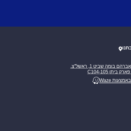
תנו
רח’ אברהם בומה שביט 1, ראשל”צ.
ארק ביתן C104-105
באמצעות Waze