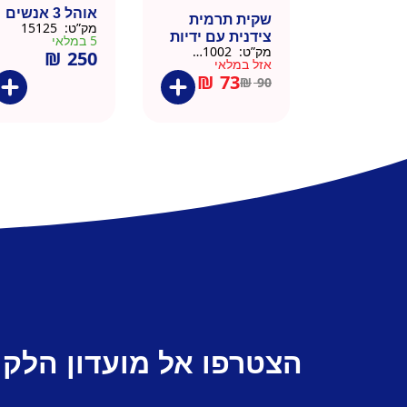
אוהל 3 אנשים
שקית תרמית
מק”ט:
15125
צידנית עם ידיות
5 במלאי
מק”ט:
911002-BLA
₪
250
– 50 יח 26/26
אזל במלאי
שחור
₪
73
₪
90
הצטרפו אל מועדון הלקו