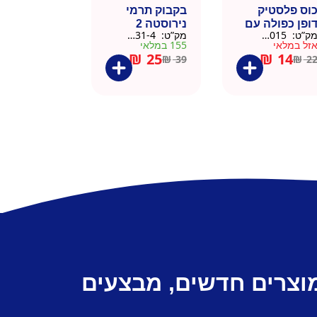
וס פלסטיק
בקבוק תרמי
ופן כפולה עם
נירוסטה 2
ק”ט:
9911015
מק”ט:
9901031-4
שית
פקקים 500 מל
זל במלאי
155 במלאי
– כסוף קלאסי
₪
25
₪
14
₪
39
₪
2
מוצרים חדשים, מבצעים