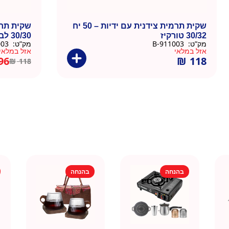
שקית תרמית צידנית עם ידיות – 50 יח
30/32 טורקיז
30/30 לבן
מק”ט:
911003-B
מק”ט:
911003-W
אזל במלאי
אזל במלאי
96
₪
118
₪
118
בהנחה
בהנחה