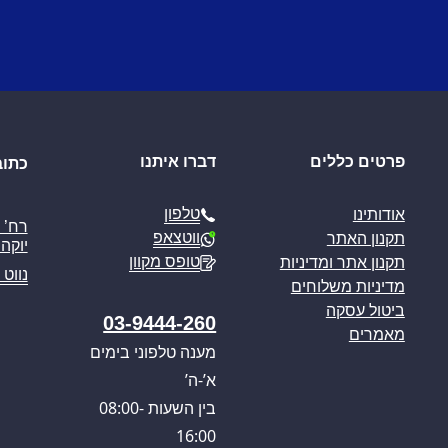
פרטים כללים
דברו איתנו
כתוב
טלפון
אודותינו
ווטצאפ
תקנון האתר
יוקה פ
טופס מקוון
תקנון אתר ומדיניות
נווט 
מדיניות משלוחים
ביטול עסקה
03-9444-260
מאמרים
מענה טלפוני בימים
א’-ה’
בין השעות 08:00-
16:00