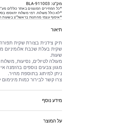
הנוכחי
המקורי
מק”ט: 911003-BLA
*כל המחירים המוצגים באתר כוללים מע”מ
היה:
הוא:
*לא כולל משלוח. דמי משלוח יתווספו בסל
*איסוף עצמי מהחנות בראשל”צ בשעות הפ
₪118.
₪96.
תיאור
תיק צידנית בצורת שקית תפורה 
שעות.
מעולה לטיולים, נסיעות, משלוחי 
מגוון צבעים נוספים בהזמנה איש
ניתן למיתוג בתוספת מחיר.
צרו קשר לבירור כמות מינימום ל
מידע נוסף
על המוצר