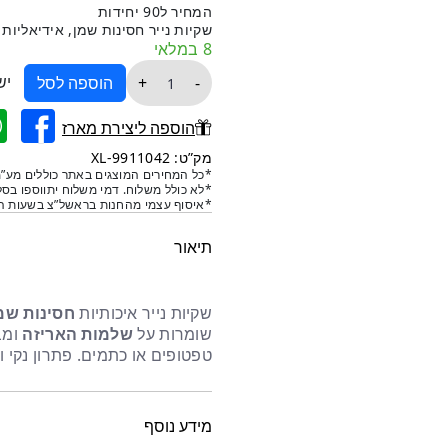
המחיר ל90 יחידות
הנוכחי
המקורי
שקיות נייר חסינות שמן, אידיאליות
8 במלאי
היה:
הוא:
כמות
יש
+
-
הוספה לסל
של
₪22.
₪10.
שקיות
הוספה ליצירת מארז
אוכל
מק”ט: 9911042-XL
מנייר
*כל המחירים המוצגים באתר כוללים מע”מ
*לא כולל משלוח. דמי משלוח יתווספו בסל
חסין
*איסוף עצמי מהחנות בראשל”צ בשעות הפ
שמן
–
תיאור
90
יח
שקיות נייר איכותיות
חסינות שמ
24/18/3
שומרות על
שלמות האריזה
ומב
טפטופים או כתמים. פתרון נקי ונ
מידע נוסף