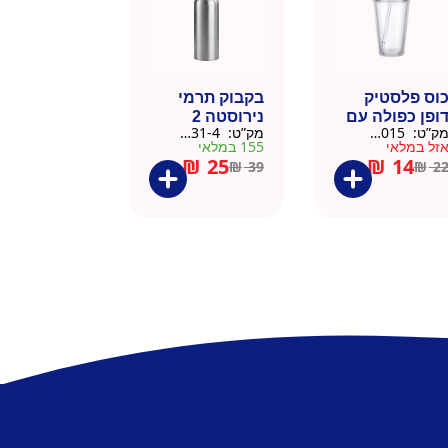
וס פלסטיק
בקבוק תרמי
ופן כפולה עם
נירוסטה 2
ק”ט:
9911015
מק”ט:
9901031-4
שית
פקקים 500 מל
זל במלאי
155 במלאי
– כסוף קלאסי
₪
25
₪
14
₪
39
₪
2