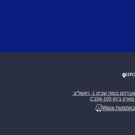
תנו
רח’ אברהם בומה שביט 1, ראשל”צ.
ארק ביתן C104-105
באמצעות Waze