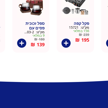
פקל קפה
ספל זכוכית
כ
מק”ט:
15721
פסים עם
ד
156 במלאי
מק”ט:
9911403-2
מ
תחתית וידית עץ
ק
₪
239
9 במלאי
א
– מארז 2 יח
₪
195
₪
180
2
₪
139