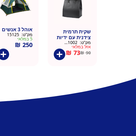
אוהל 3 אנשים
שקית תרמית
מק”ט:
15125
צידנית עם ידיות
5 במלאי
מק”ט:
911002-BLA
₪
250
– 50 יח 26/26
אזל במלאי
שחור
₪
73
₪
90