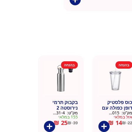
בהנחה
בהנחה
וס פלסטיק
בקבוק תרמי
ופן כפולה עם
נירוסטה 2
ק”ט:
9911015
מק”ט:
9901031-4
שית
פקקים 500 מל
זל במלאי
155 במלאי
– כסוף קלאסי
₪
25
₪
14
₪
39
₪
2