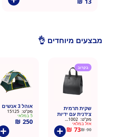
₪
13
מבצעים מיוחדים 👌
בקרוב
אוהל 3 אנשים
שקית תרמית
מק”ט:
15125
צידנית עם ידיות
5 במלאי
מק”ט:
911002-BLA
₪
250
– 50 יח 26/26
אזל במלאי
שחור
₪
73
₪
90