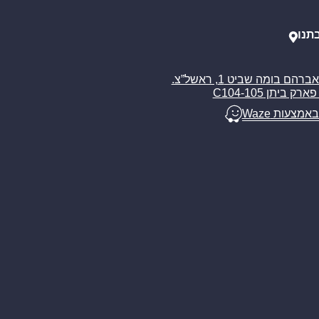
תנו
רח’ אברהם בומה שביט 1, ראשל”צ.
ארק ביתן C104-105
באמצעות Waze