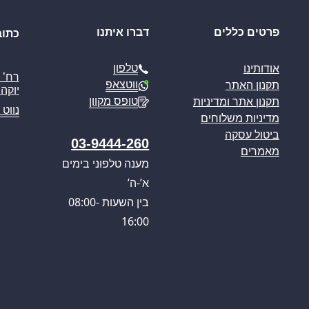
פרטים כללים
דברו איתנו
כתוב
טלפון
אודותינו
ווטצאפ
תקנון האתר
יוקה פ
טופס מקוון
תקנון אתר ומדיניות
נווט 
מדיניות משלוחים
ביטול עסקה
03-9444-260
מאמרים
מענה טלפוני בימים
א’-ה’
בין השעות 08:00-
16:00