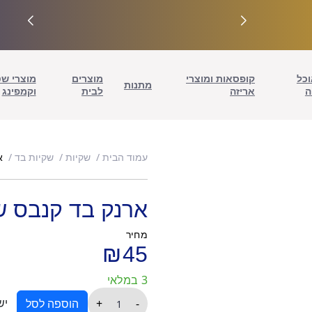
וכל
קופסאות ומוצרי
מוצרים
מוצרי ש
מתנות
ה
אריזה
לבית
וקמפינג
אר
עמוד הבית
שקיות
שקיות בד
ארנק בד קנבס שחור 25/13 ס"מ 
מחיר
₪
45
3 במלאי
כמות
יש
+
-
הוספה לסל