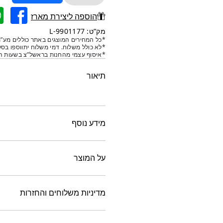
של
ארנק
הוספה ליצירת מארז
בד
מק”ט: 9901177-L
קנבס
*כל המחירים המוצגים באתר כוללים מע”מ
*לא כולל משלוח. דמי משלוח יתווספו בסל
שחור
*איסוף עצמי מהחנות בראשל”צ בשעות הפ
25/13
ס"מ
תיאור
–
10
יח'
מידע נוסף
על המוצר
מדיניות משלוחים והחזרות