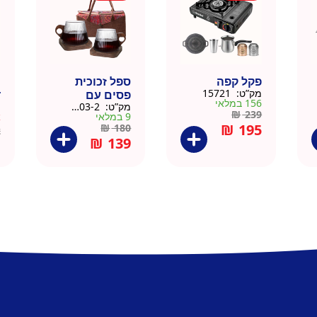
פקל קפה
ספל זכוכית
כ
מק”ט:
15721
פסים עם
ד
156 במלאי
מק”ט:
9911403-2
מ
תחתית וידית עץ
ק
₪
239
9 במלאי
א
– מארז 2 יח
₪
195
₪
180
2
₪
139