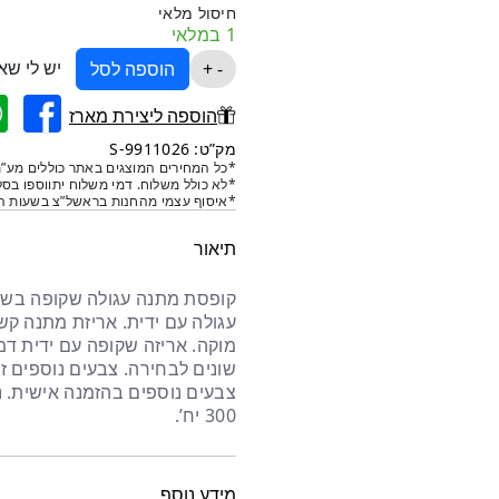
חיסול מלאי
הנוכחי
המקורי
1 במלאי
יש לי שא
כמות
-
+
הוספה לסל
היה:
הוא:
של
₪88.
₪50.
הוספה ליצירת מארז
קופסת
מתנה
מק”ט: 9911026-S
*כל המחירים המוצגים באתר כוללים מע”מ
עגולה
*לא כולל משלוח. דמי משלוח יתווספו בסל
שקופה
*איסוף עצמי מהחנות בראשל”צ בשעות הפ
–
תיאור
מוקה
12/10
עגולה עם ידית. אריזת מתנה ק
שונים לבחירה. צבעים נוספים זמי
צבעים נוספים בהזמנה אישית. נ
300 יח’.
מידע נוסף