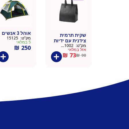
אוהל 3 אנשים
שקית תרמית
מק”ט:
15125
צידנית עם ידיות
5 במלאי
מק”ט:
911002-BLA
₪
250
– 50 יח 26/26
אזל במלאי
שחור
₪
73
₪
90