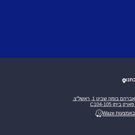
תנו
רח’ אברהם בומה שביט 1, ראשל”צ.
ארק ביתן C104-105
באמצעות Waze