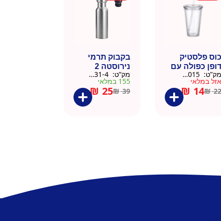
וס פלסטיק
בקבוק תרמי
ופן כפולה עם
נירוסטה 2
ק”ט:
9911015
מק”ט:
9901031-4
שית
פקקים 500 מל
זל במלאי
155 במלאי
– כסוף קלאסי
₪
25
₪
14
₪
39
₪
2