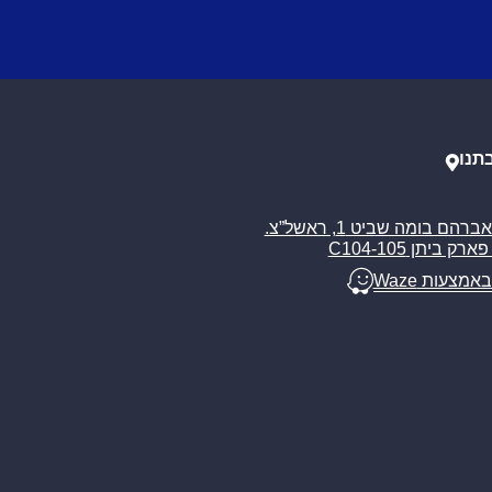
תנו
רח’ אברהם בומה שביט 1, ראשל”צ.
ארק ביתן C104-105
באמצעות Waze