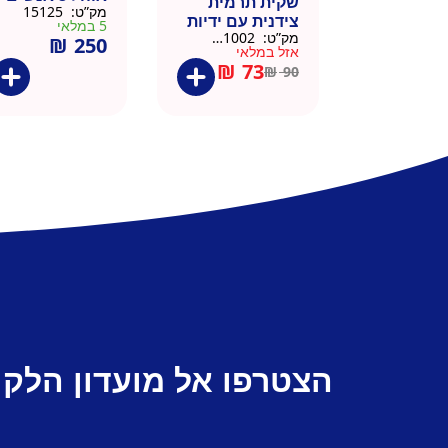
שקית תרמית
מק”ט:
15125
צידנית עם ידיות
5 במלאי
מק”ט:
911002-BLA
₪
250
– 50 יח 26/26
אזל במלאי
שחור
₪
73
₪
90
הצטרפו אל מועדון הלקו