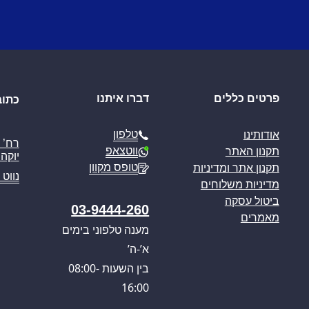
פרטים כללים
דברו איתנו
כתוב
טלפון
אודותינו
ווטצאפ
תקנון האתר
יוקה פ
טופס מקוון
תקנון אתר ומדיניות
נווט 
מדיניות משלוחים
ביטול עסקה
03-9444-260
מאמרים
מענה טלפוני בימים
א’-ה’
בין השעות 08:00-
16:00