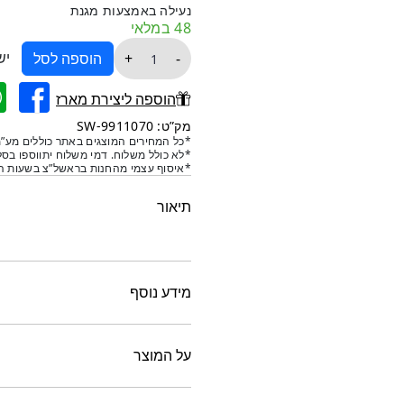
נעילה באמצעות מגנת
48 במלאי
כמות
יש
+
-
הוספה לסל
של
מארז
הוספה ליצירת מארז
מתנה
מק”ט: 9911070-SW
מתקפלת
*כל המחירים המוצגים באתר כוללים מע”מ
*לא כולל משלוח. דמי משלוח יתווספו בסל
לבנה
*איסוף עצמי מהחנות בראשל”צ בשעות הפ
עם
סרט
תיאור
-
18/18/18
ס"מ
מידע נוסף
על המוצר