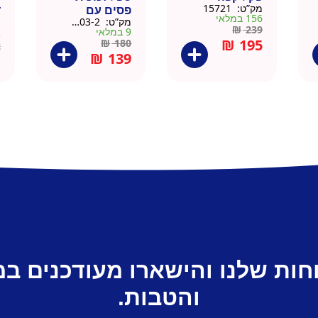
מק”ט:
15721
פסים עם
ד
156 במלאי
מק”ט:
9911403-2
מ
תחתית וידית עץ
ק
₪
239
9 במלאי
א
– מארז 2 יח
₪
195
₪
180
2
₪
139
חות שלנו והישארו מעודכנים ב
והטבות.