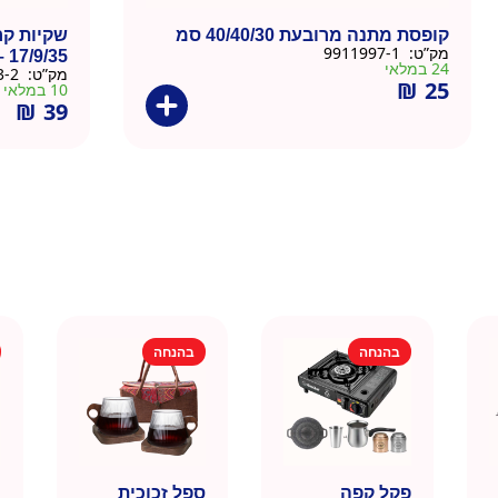
קופסת מתנה מרובעת 40/40/30 סמ
שקיות קר
מק”ט:
9911997-1
17/9/35 – 10 יח
24 במלאי
מק”ט:
9911073-2
₪
25
10 במלאי
₪
39
בהנחה
בהנחה
פקל קפה
ספל זכוכית
כ