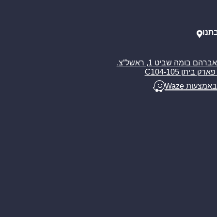
תנו
רח’ אברהם בומה שביט 1, ראשל”צ.
ארק ביתן C104-105
באמצעות Waze