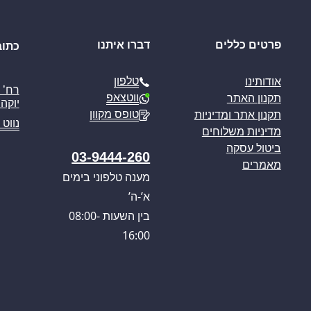
פרטים כללים
דברו איתנו
כתוב
טלפון
אודותינו
ווטצאפ
תקנון האתר
יוקה פ
טופס מקוון
תקנון אתר ומדיניות
נווט 
מדיניות משלוחים
ביטול עסקה
03-9444-260
מאמרים
מענה טלפוני בימים
א’-ה’
בין השעות 08:00-
16:00