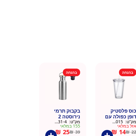
בהנחה
בהנחה
וס פלסטיק
בקבוק תרמי
ופן כפולה עם
נירוסטה 2
ק”ט:
9911015
מק”ט:
9901031-4
שית
פקקים 500 מל
זל במלאי
155 במלאי
– כסוף קלאסי
₪
25
₪
14
₪
39
₪
2