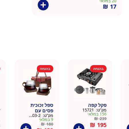
20 במלאי
₪
17
בהנחה
בהנחה
פקל קפה
ספל זכוכית
כ
מק”ט:
15721
פסים עם
ד
156 במלאי
מק”ט:
9911403-2
מ
תחתית וידית עץ
ק
₪
239
9 במלאי
א
– מארז 2 יח
₪
195
₪
180
2