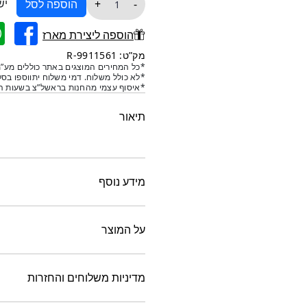
יש
+
-
הוספה לסל
של
שקיות
הוספה ליצירת מארז
מהודרות
מק”ט: 9911561-R
10
*כל המחירים המוצגים באתר כוללים מע”מ
*לא כולל משלוח. דמי משלוח יתווספו בסל
יחידות
*איסוף עצמי מהחנות בראשל”צ בשעות הפ
-
אדומה
תיאור
מידע נוסף
על המוצר
מדיניות משלוחים והחזרות