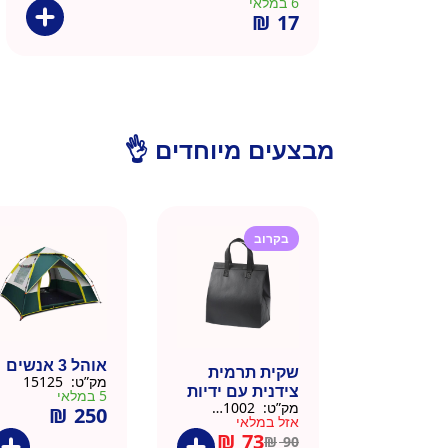
6 במלאי
₪
17
מבצעים מיוחדים 👌
בקרוב
אוהל 3 אנשים
שקית תרמית
מק”ט:
15125
צידנית עם ידיות
5 במלאי
מק”ט:
911002-BLA
₪
250
– 50 יח 26/26
אזל במלאי
שחור
₪
73
₪
90