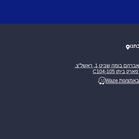
תנו
רח’ אברהם בומה שביט 1, ראשל”צ.
ארק ביתן C104-105
באמצעות Waze