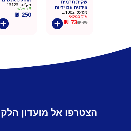
שקית תרמית
מק”ט:
15125
צידנית עם ידיות
5 במלאי
מק”ט:
911002-BLA
₪
250
– 50 יח 26/26
אזל במלאי
שחור
₪
73
₪
90
הצטרפו אל מועדון הלקו