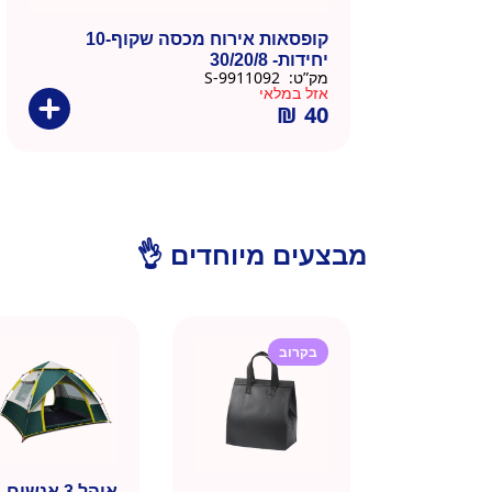
קופסאות אירוח מכסה שקוף-10
יחידות- 30/20/8
מק”ט:
9911092-S
אזל במלאי
₪
40
מבצעים מיוחדים 👌
בקרוב
אוהל 3 אנשים