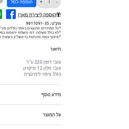
יש
+
-
הוספה לסל
של
מארז
הוספה ליצירת מארז
חלון
מק”ט: 9911091-35
10
*כל המחירים המוצגים באתר כוללים מע”מ
*לא כולל משלוח. דמי משלוח יתווספו בסל
יחידות
*איסוף עצמי מהחנות בראשל”צ בשעות הפ
-
35/25/10
תיאור
עובי דופן 320 ג"ר
עובי חלון 12 מיקרון
כולל ציפוי לימינציה
מידע נוסף
על המוצר