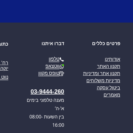
פרטים כללים
דברו איתנו
כתוב
טלפון
אודותינו
ווטצאפ
תקנון האתר
יוקה פ
טופס מקוון
תקנון אתר ומדיניות
נווט 
מדיניות משלוחים
ביטול עסקה
03-9444-260
מאמרים
מענה טלפוני בימים
א’-ה’
בין השעות 08:00-
16:00