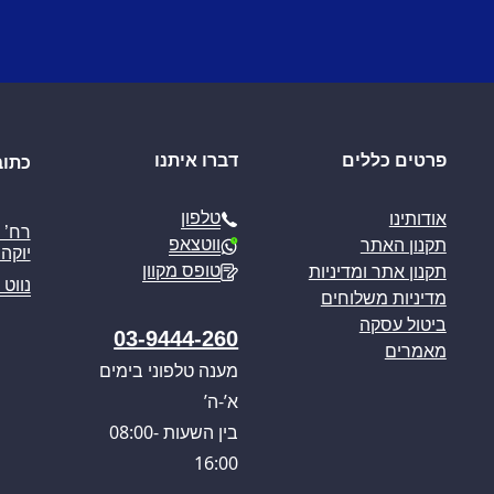
פרטים כללים
דברו איתנו
כתוב
טלפון
אודותינו
ווטצאפ
תקנון האתר
יוקה פ
טופס מקוון
תקנון אתר ומדיניות
נווט 
מדיניות משלוחים
ביטול עסקה
03-9444-260
מאמרים
מענה טלפוני בימים
א’-ה’
בין השעות 08:00-
16:00