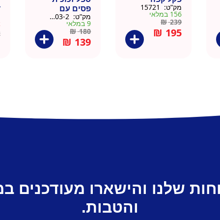
מק”ט:
15721
פסים עם
ד
156 במלאי
מק”ט:
9911403-2
מ
תחתית וידית עץ
ק
₪
239
9 במלאי
א
– מארז 2 יח
₪
195
₪
180
2
₪
139
חות שלנו והישארו מעודכנים ב
והטבות.