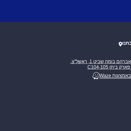
תנו
רח’ אברהם בומה שביט 1, ראשל”צ.
ארק ביתן C104-105
באמצעות Waze