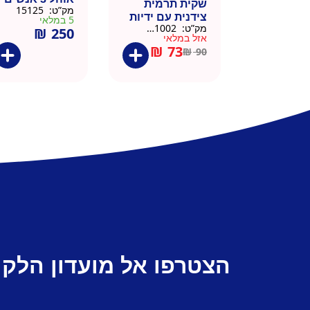
שקית תרמית
מק”ט:
15125
צידנית עם ידיות
5 במלאי
מק”ט:
911002-BLA
₪
250
– 50 יח 26/26
אזל במלאי
שחור
₪
73
₪
90
הצטרפו אל מועדון הלקו