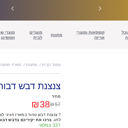
וכל
קופסאות ומוצרי
מוצרים
מוצרי ש
מתנות
ה
אריזה
לבית
וקמפינג
עמוד הבית
מתנות
מארזי מתנה 
צנצנת דבש דבור
מחיר
₪
38
₪
57
המחיר
המחיר
? צנצנת דבש טהור במארז חגיגי 
הנוכחי
המקורי
לחג.
ברכו את יקיריכם בדבש דבורי
331 במלאי