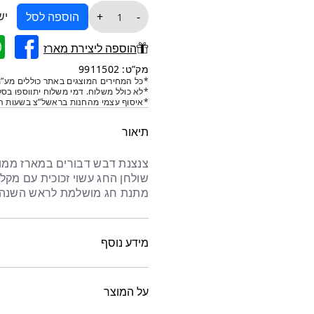
היה:
הוא:
כמות
יש
+
-
הוספה לסל
של
₪57.
₪38.
צנצנת
הוספה ליצירת מארז
דבש
מק”ט: 9911502
דבורים
*כל המחירים המוצגים באתר כוללים מע”מ
*לא כולל משלוח. דמי משלוח יתווספו בסל
במארז
*איסוף עצמי מהחנות בראשל”צ בשעות הפ
שנה
טובה
תיאור
צנצנת דבש דבורים במארז ממות
שולחן החג עשוי זכוכית עם מקל ז
מתנת חג מושלמת לראש השנה ו
מידע נוסף
על המוצר