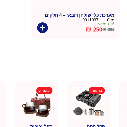
מערכת כלי שולחן דובאי – 4 חלקים
מק”ט:
9911037-1
16 במלאי
₪
250
₪
295
בהנחה
בהנחה
פקל קפה
ספל זכוכית
כ