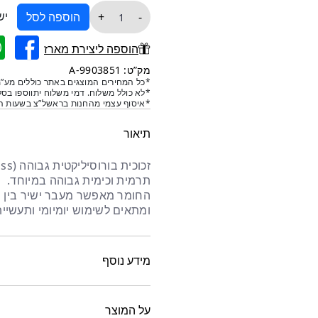
כמות
יש
+
-
הוספה לסל
של
A-
הוספה ליצירת מארז
פמוט
מק”ט: 9903851-A
זכוכית
*כל המחירים המוצגים באתר כוללים מע”מ
*לא כולל משלוח. דמי משלוח יתווספו בסל
*איסוף עצמי מהחנות בראשל”צ בשעות הפ
תיאור
תרמית וכימית גבוהה במיוחד.
החומר מאפשר מעבר ישיר בין חום
ומתאים לשימוש יומיומי ותעשיית
מידע נוסף
על המוצר