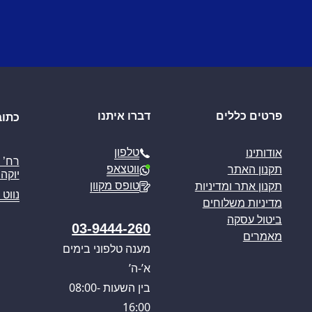
פרטים כללים
דברו איתנו
כתוב
טלפון
אודותינו
ווטצאפ
תקנון האתר
יוקה פ
טופס מקוון
תקנון אתר ומדיניות
נווט 
מדיניות משלוחים
ביטול עסקה
03-9444-260
מאמרים
מענה טלפוני בימים
א’-ה’
בין השעות 08:00-
16:00