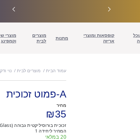
וכל
קופסאות ומוצרי
מוצרים
מוצרי ש
מתנות
ה
אריזה
לבית
וקמפינג
עמוד הבית
מוצרים לבית
נוי ודק
A-פמוט זכוכית
מחיר
₪
35
זכוכית בורוסיליקטית גבוהה (High Borosilicate Glass)
המחיר ליחידה 1
20 במלאי