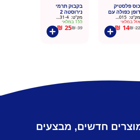
וס פלסטיק
בקבוק תרמי
ופן כפולה עם
נירוסטה 2
ק”ט:
9911015
מק”ט:
9901031-4
שית
פקקים 500 מל
זל במלאי
155 במלאי
– כסוף קלאסי
₪
25
₪
14
₪
39
₪
2
מוצרים חדשים, מבצעים