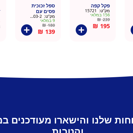
פקל קפה
ספל זכוכית
כ
מק”ט:
15721
פסים עם
ד
156 במלאי
מק”ט:
9911403-2
מ
תחתית וידית עץ
ק
₪
239
9 במלאי
א
– מארז 2 יח
₪
195
₪
180
2
₪
139
חות שלנו והישארו מעודכנים ב
והטבות.