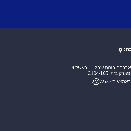
תנו
רח’ אברהם בומה שביט 1, ראשל”צ.
ארק ביתן C104-105
באמצעות Waze