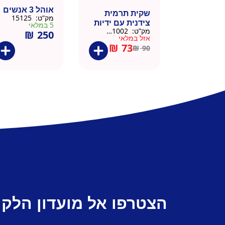
אוהל 3 אנשים
שקית תרמית
מק”ט:
15125
צידנית עם ידיות
5 במלאי
מק”ט:
911002-BLA
₪
250
– 50 יח 26/26
אזל במלאי
שחור
₪
73
₪
90
הצטרפו אל מועדון הלקו