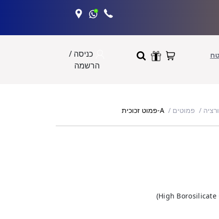
כניסה /
טח
הרשמה
A-פמוט זכוכית
ורציה
פמוטים