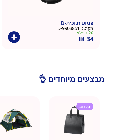
פמוט זכוכית-D
מק”ט:
9903851-D
20 במלאי
₪
34
מבצעים מיוחדים 👌
בקרוב