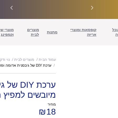
וכל
קופסאות ומוצרי
מוצרים
מוצרי ש
מתנות
ה
אריזה
לבית
וקמפינג
עמוד הבית
מוצרים לבית
נוי ודק
ערכת DIY של גיבסנית אדומה ופרחים מיובשים למפיץ ריח
ערכת IY
מיובשים למפיץ ר
מחיר
₪
18