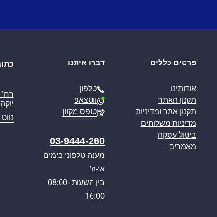
פרטים כללים
דברו איתנו
כתוב
טלפון
אודותינו
ווטצאפ
תקנון האתר
יוקה פ
טופס מקוון
תקנון אתר ומדיניות
נווט 
מדיניות משלוחים
ביטול עסקה
03-9444-260
מאמרים
מענה טלפוני בימים
א’-ה’
בין השעות 08:00-
16:00