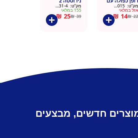
ופן כפולה עם
נירוסטה 2
ק”ט:
9911015
מק”ט:
9901031-4
שית
פקקים 500 מל
זל במלאי
155 במלאי
– כסוף קלאסי
₪
25
₪
14
₪
39
₪
2
מוצרים חדשים, מבצעים