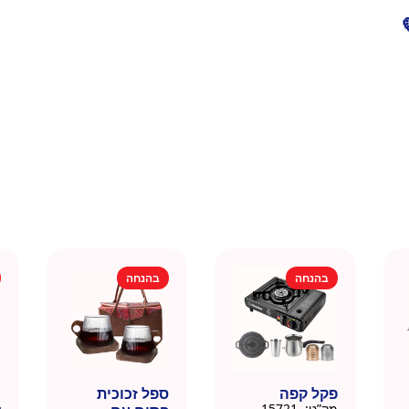
בהנחה
בהנחה
פקל קפה
ספל זכוכית
כ
מק”ט:
15721