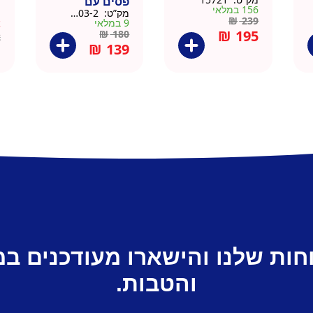
פסים עם
ד
156 במלאי
מק”ט:
9911403-2
מ
תחתית וידית עץ
ק
₪
239
9 במלאי
א
– מארז 2 יח
₪
195
₪
180
2
₪
139
חות שלנו והישארו מעודכנים ב
והטבות.