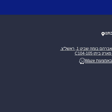
תנו
רח’ אברהם בומה שביט 1, ראשל”צ.
ארק ביתן C104-105
באמצעות Waze