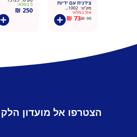
צידנית עם ידיות
5 במלאי
מק”ט:
911002-BLA
₪
250
– 50 יח 26/26
אזל במלאי
שחור
₪
73
₪
90
הצטרפו אל מועדון הלקו