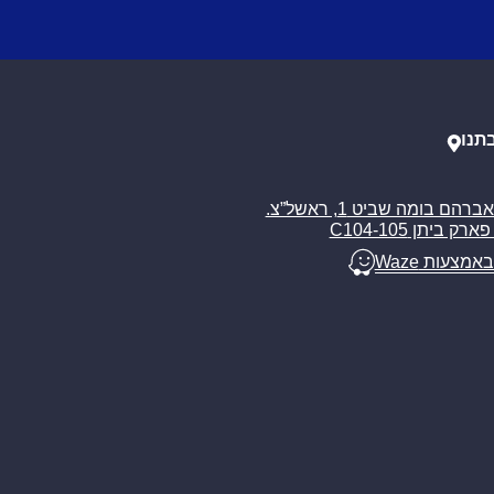
תנו
רח’ אברהם בומה שביט 1, ראשל”צ.
ארק ביתן C104-105
באמצעות Waze