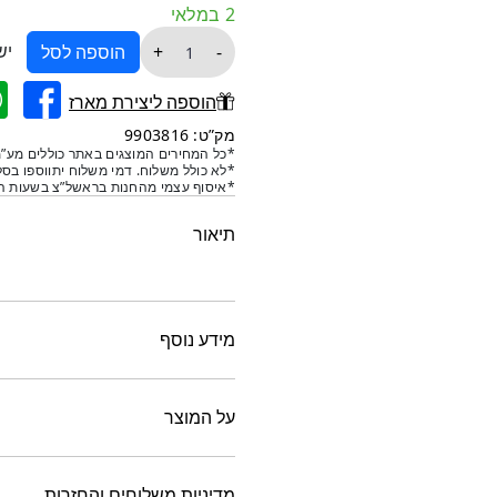
2 במלאי
כמות
יש
+
-
הוספה לסל
של
פרחים
הוספה ליצירת מארז
דקורטיביים
מק”ט: 9903816
במראה
*כל המחירים המוצגים באתר כוללים מע”מ
*לא כולל משלוח. דמי משלוח יתווספו בסל
טבעי
*איסוף עצמי מהחנות בראשל”צ בשעות הפ
-
פרג
תיאור
אגסני
מידע נוסף
על המוצר
מדיניות משלוחים והחזרות