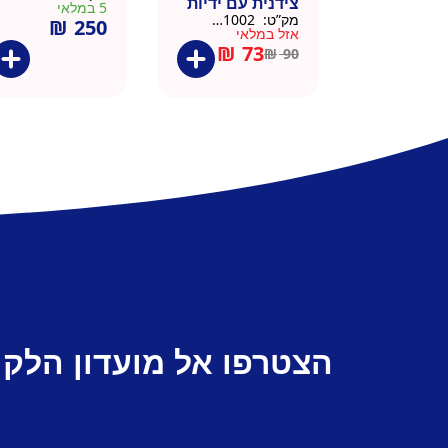
צידנית עם ידיות
5 במלאי
מק”ט:
911002-BLA
₪
250
– 50 יח 26/26
אזל במלאי
שחור
₪
73
₪
90
הצטרפו אל מועדון הלקו