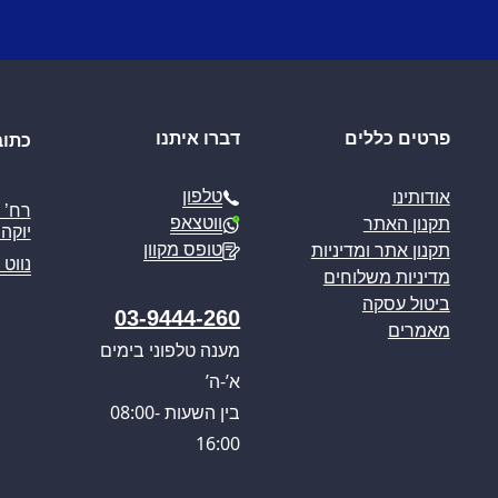
פרטים כללים
דברו איתנו
כתוב
טלפון
אודותינו
ווטצאפ
תקנון האתר
יוקה פ
טופס מקוון
תקנון אתר ומדיניות
נווט 
מדיניות משלוחים
ביטול עסקה
03-9444-260
מאמרים
מענה טלפוני בימים
א’-ה’
בין השעות 08:00-
16:00