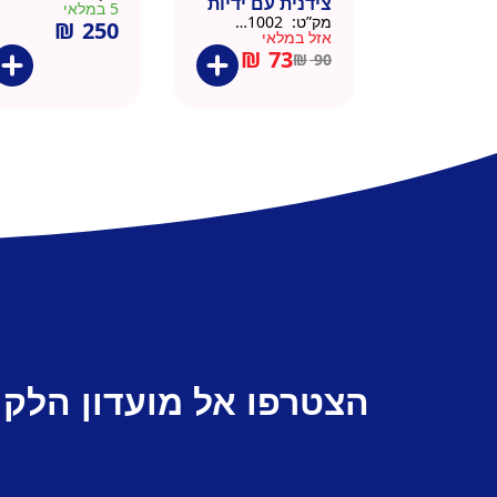
צידנית עם ידיות
5 במלאי
מק”ט:
911002-BLA
₪
250
– 50 יח 26/26
אזל במלאי
שחור
₪
73
₪
90
הצטרפו אל מועדון הלקו