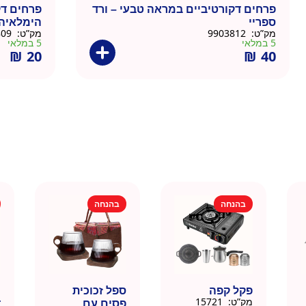
פרחים דקורטיביים במראה טבעי – ורד
פרחים דק
ספריי
הימלאיה
מק”ט:
9903812
מק”ט:
9903809
5 במלאי
5 במלאי
₪
20
₪
40
בהנחה
בהנחה
פקל קפה
ספל זכוכית
כ
מק”ט:
15721
פסים עם
ד