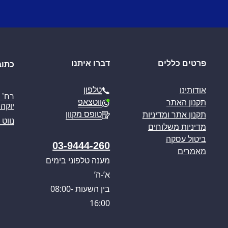
פרטים כללים
דברו איתנו
כתוב
טלפון
אודותינו
ווטצאפ
תקנון האתר
יוקה פ
טופס מקוון
תקנון אתר ומדיניות
נווט 
מדיניות משלוחים
ביטול עסקה
03-9444-260
מאמרים
מענה טלפוני בימים
א’-ה’
בין השעות 08:00-
16:00