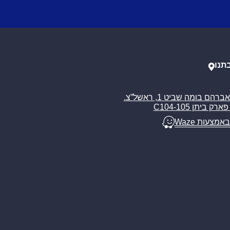
תנו
רח’ אברהם בומה שביט 1, ראשל”צ.
ארק ביתן C104-105
באמצעות Waze