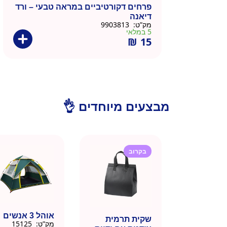
פרחים דקורטיביים במראה טבעי – ורד
דיאנה
מק”ט:
9903813
5 במלאי
₪
15
מבצעים מיוחדים 👌
בקרוב
אוהל 3 אנשים
שקית תרמית
מק”ט:
15125