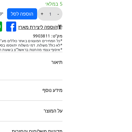
5 במלאי
כמות
יש
+
-
הוספה לסל
של
פרחים
הוספה ליצירת מארז
דקורטיביים
מק”ט: 9903811
במראה
*כל המחירים המוצגים באתר כוללים מע”מ
*לא כולל משלוח. דמי משלוח יתווספו בסל
טבעי-
*איסוף עצמי מהחנות בראשל”צ בשעות הפ
זלזלת
והורטנסיה
תיאור
מידע נוסף
על המוצר
מדיניות משלוחים והחזרות