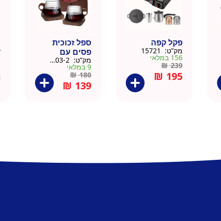
פקל קפה
ספל זכוכית
כ
מק”ט:
15721
פסים עם
ד
156 במלאי
מק”ט:
9911403-2
מ
תחתית וידית עץ
ק
₪
239
9 במלאי
א
– מארז 2 יח
₪
195
₪
180
2
₪
139