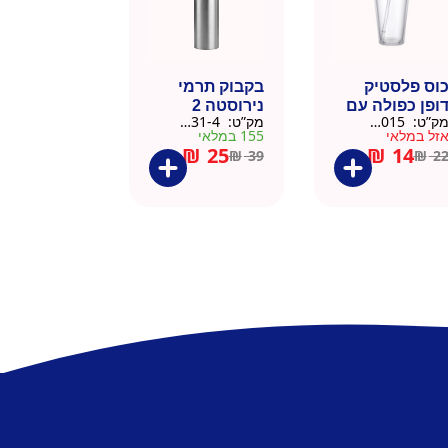
וס פלסטיק
בקבוק תרמי
ופן כפולה עם
נירוסטה 2
ק”ט:
9911015
מק”ט:
9901031-4
שית
פקקים 500 מל
זל במלאי
155 במלאי
– כסוף קלאסי
₪
25
₪
14
₪
39
₪
2