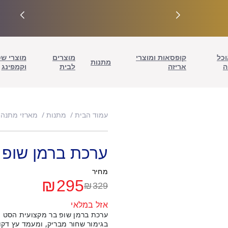
וכל
קופסאות ומוצרי
מוצרים
מוצרי ש
מתנות
ה
אריזה
לבית
וקמפינג
עמוד הבית
מתנות
מארזי מתנה 
ערכת ברמן שופ בר 17 יח' –
מחיר
₪
295
₪
329
המחיר
המחיר
אזל במלאי
הנוכחי
המקורי
ערכת ברמן שופ בר מקצועית הסט 
בגימור שחור מבריק, ומעמד עץ דקור