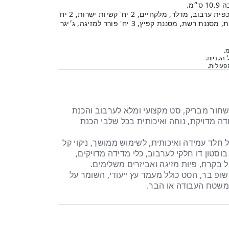
הסט כולל: שייקר בוסטון 2 חלקים, כפית ערבוב, מדלר, מלקחיים, 2 יח' קשיות ישרות, 2 יח'
קשיות מעוקלות, מברשת ניקוי קשיות, מסננת רשת, מסננת קפיץ, 3 יח' פורר למזיגה, ג׳יגר
.
 הקניות.
עילות.
שחור מבריק, סט מקצועי ומלא לערבוב והכנת
דה מדויקת, נוחה ואיכותית בכל שלבי הכנת
 חלד עמידה ואיכותית
, לשימוש ממושך, ניקוי קל
בוסטון דו חלקי לערבוב, כלי מדידה מדויקים,
ול בקרח, פיות מזיגה ואביזרים משלימים.
שופ בר
, הסט כולל
מעמד עץ ייעודי
, השומר על
משטח העבודה או הבר.