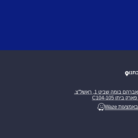
תנו
רח’ אברהם בומה שביט 1, ראשל”צ.
ארק ביתן C104-105
באמצעות Waze