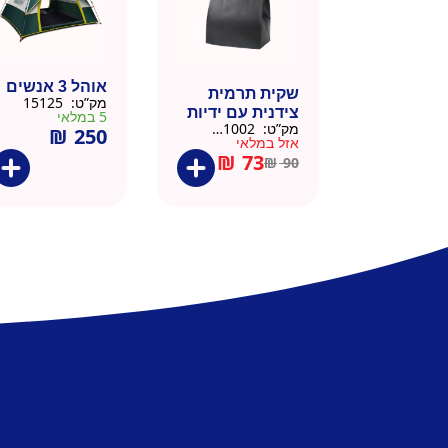
אוהל 3 אנשים
שקית תרמית
מק”ט:
15125
צידנית עם ידיות
5 במלאי
מק”ט:
911002-BLA
₪
250
– 50 יח 26/26
אזל במלאי
שחור
₪
73
₪
90