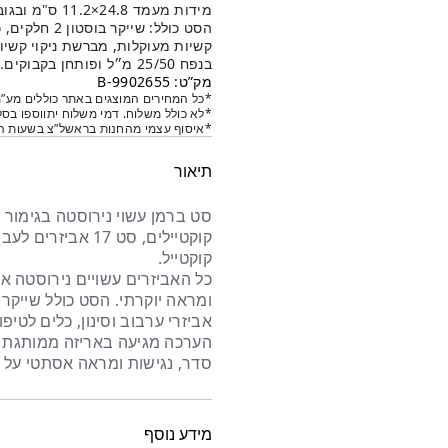
היה:
הוא:
מידות מעמד 24.8×11.2 ס"מ ובגובה 10.9 ס״מ.
₪329.
₪295.
בנפח 25/50 מ״ל ופותחן בקבוקים.
מק”ט: 9902655-B
*כל המחירים המוצגים באתר כוללים מע”מ
*לא כולל משלוח. דמי משלוח יתווספו בסל
*איסוף עצמי מהחנות בראשל”צ בשעות הפ
תיאור
סט ברמן עשוי נירוסטה בגימור 
קוקטיילים
, סט
17 אביזרים ל
עבו
קוקטייל.
כל האביזרים עשויים
נירוסטה אל
ומראה יוקרתי. הסט כולל שייקר 
אביזרי ערבוב וסינון, כלים לטיפ
הערכה מגיעה
באריזה ממותגת 
סדר, נגישות ומראה אסתטי על 
מידע נוסף