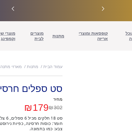
וכל
קופסאות ומוצרי
מוצרים
מוצרי ש
מתנות
ה
אריזה
לבית
וקמפינג
עמוד הבית
מתנות
מארזי מתנה 
סט ספלים חרסינה 18 חלקים – 
מחיר
₪
179
₪
302
המחיר
המחיר
סט 18 חלקים מכיל 6 ספלים, 6 צלוחיות ו-6 כפיות.
הנוכחי
המקורי
חומר: כוסות חרסינה, כפיות נירוסט
צבע: כמו בתמונה.