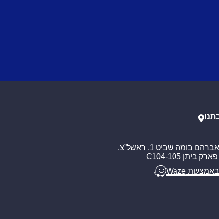
תנו
רח’ אברהם בומה שביט 1, ראשל”צ.
ארק ביתן C104-105
באמצעות Waze