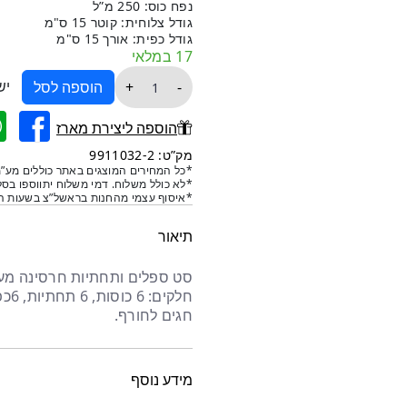
היה:
הוא:
נפח כוס: 250 מ”ל
גודל צלוחית: קוטר 15 ס"מ
₪302.
₪179.
גודל כפית: אורך 15 ס"מ
17 במלאי
כמות
יש
+
-
הוספה לסל
של
סט
הוספה ליצירת מארז
ספלים
מק”ט: 9911032-2
חרסינה
*כל המחירים המוצגים באתר כוללים מע”מ
*לא כולל משלוח. דמי משלוח יתווספו בסל
18
*איסוף עצמי מהחנות בראשל”צ בשעות הפ
חלקים
–
תיאור
כרכרה
חלק
חגים לחורף.
מידע נוסף