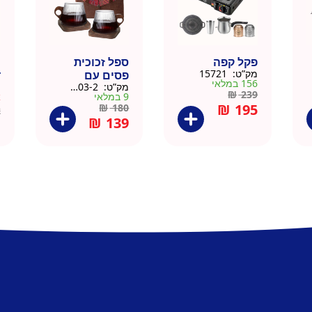
פקל קפה
ספל זכוכית
כ
מק”ט:
15721
פסים עם
ד
156 במלאי
מק”ט:
9911403-2
מ
תחתית וידית עץ
ק
₪
239
9 במלאי
א
– מארז 2 יח
₪
195
₪
180
2
₪
139