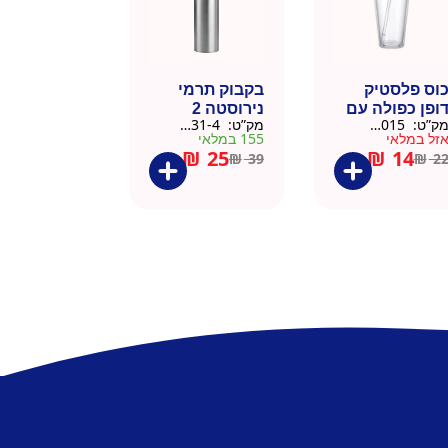
וס פלסטיק
בקבוק תרמי
ופן כפולה עם
נירוסטה 2
ק”ט:
9911015
מק”ט:
9901031-4
שית
פקקים 500 מל
זל במלאי
155 במלאי
– כסוף קלאסי
₪
25
₪
14
₪
39
₪
2