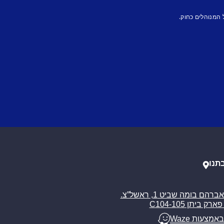
 המנוהלים כחוק.
תנו
רח’ אברהם בומה שביט 1, ראשל”צ.
ארק ביתן C104-105
באמצעות Waze