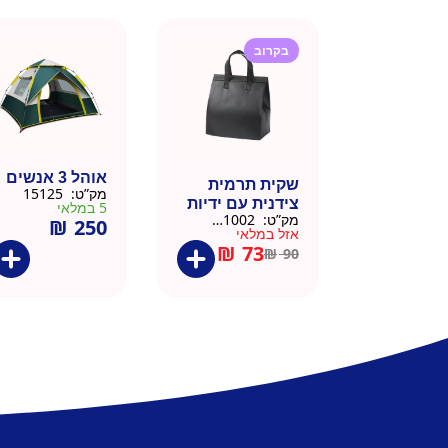
בקרוב
אוהל 3 אנשים
שקית תרמית
מק”ט:
15125
צידנית עם ידיות
5 במלאי
מק”ט:
911002-BLA
₪
250
– 50 יח 26/26
אזל במלאי
שחור
₪
73
₪
90