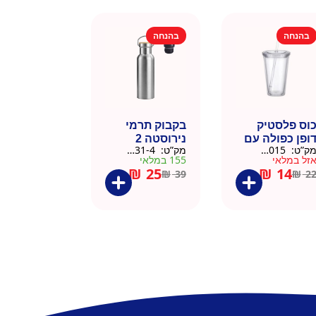
בהנחה
בהנחה
וס פלסטיק
בקבוק תרמי
ופן כפולה עם
נירוסטה 2
ק”ט:
9911015
מק”ט:
9901031-4
שית
פקקים 500 מל
זל במלאי
155 במלאי
– כסוף קלאסי
₪
25
₪
14
₪
39
₪
2