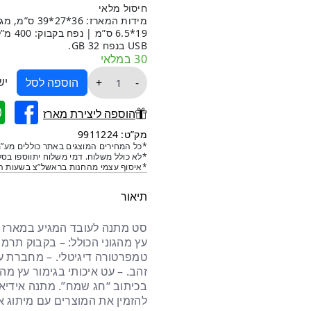
חיסול מלאי
הנוכחי
המקורי
מידות המארז:
היה:
הוא:
USB בנפח 32 GB.
30 במלאי
₪171.
₪50.
כמות
יש
+
-
הוספה לסל
של
סט
הוספה ליצירת מארז
מארז
מק”ט: 9911224
יוקרתי
*כל המחירים המוצגים באתר כוללים מע”מ
*לא כולל משלוח. דמי משלוח יתווספו בסל
מתנה
*איסוף עצמי מהחנות בראשל”צ בשעות הפ
לעובד
בגימור
תיאור
עץ
מהגוני
סט מתנה לעובד המגיע במארז יו
עץ מהגוני הכולל: – בקבוק תרמ
זהב. – עט איכותי בגימור עץ מה
בכיתוב “חג שמח”. מתנה אידיאל
להזמין את המוצרים עם מיתוג אי