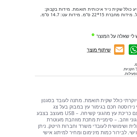
 36*27*39 ס”מ, מגיע כולל שקית נייר איכותית תואמת. מידות בקבוק:
19*6.5 ס”מ | נפח בקבוק: 400 מ”ל. מידות מחברת 15*22 ס”מ. מידות עט: 14.7 ס”מ.
 לי שאלה על המוצר
שיתוף מוצר
.
 הקניות.
עילות.
קרתי כולל שקית תואמת. מתנה לעובד בסגנון
י נירוסטה חכם בגימור עץ במבוק בעל צג
טמפרטורה דיגיטלי. – מחברת עם כריכת עץ מהגוני קשיחה. – USB מעוצב בצבע
גוני וזהב. – סימניית מתכת מוזהבת מעוטרת
ית ושימושית לעובדי משרד וחברות הייטק. ניתן
שי. לבירור כמות מינימום ומחיר למיתוג אישי