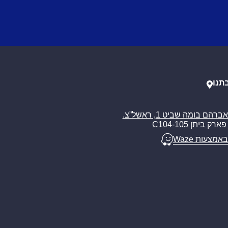
תנו
רח’ אברהם בומה שביט 1, ראשל”צ.
ארק ביתן C104-105
באמצעות Waze