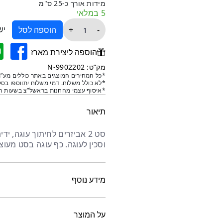
מידות אורך כ-25 ס"מ
5 במלאי
כמות
יש
+
-
הוספה לסל
של
סט
הוספה ליצירת מארז
לחיתוך
מק”ט: 9902202-N
עוגה
*כל המחירים המוצגים באתר כוללים מע”מ
*לא כולל משלוח. דמי משלוח יתווספו בסל
*איסוף עצמי מהחנות בראשל”צ בשעות הפ
תיאור
סט 2 אביזרים לחיתוך עוגה, 
וסכין לעוגה. כף עוגה בסט מעוצ
מידע נוסף
על המוצר