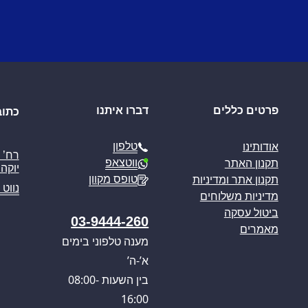
פרטים כללים
דברו איתנו
כתוב
טלפון
אודותינו
ווטצאפ
תקנון האתר
יוקה פ
טופס מקוון
תקנון אתר ומדיניות
נווט 
מדיניות משלוחים
ביטול עסקה
03-9444-260
מאמרים
מענה טלפוני בימים
א’-ה’
בין השעות 08:00-
16:00