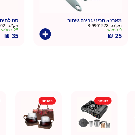
מארז 5 סכיני גבינה-שחור
סט לחיתו
מק”ט:
9901578-B
מק”ט:
9902202-G
9 במלאי
25 במלאי
₪
35
₪
25
בהנחה
בהנחה