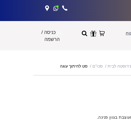
כניסה /
טח
הרשמה
סט לחיתוך עוגה
נירוסטה לבית
סכו"ם