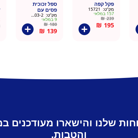
פקל קפה
ספל זכוכית
כ
מק”ט:
15721
פסים עם
ד
157 במלאי
מק”ט:
9911403-2
מ
תחתית וידית עץ
ק
₪
239
9 במלאי
א
– מארז 2 יח
₪
195
₪
180
2
₪
139
חות שלנו והישארו מעודכנים ב
והטבות.