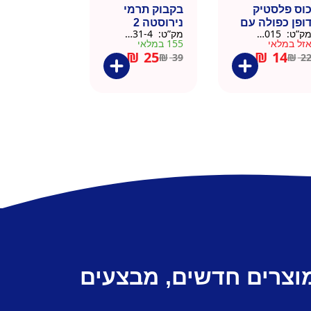
וס פלסטיק
בקבוק תרמי
ופן כפולה עם
נירוסטה 2
ק”ט:
9911015
מק”ט:
9901031-4
שית
פקקים 500 מל
זל במלאי
155 במלאי
– כסוף קלאסי
₪
25
₪
14
₪
39
₪
2
מוצרים חדשים, מבצעים