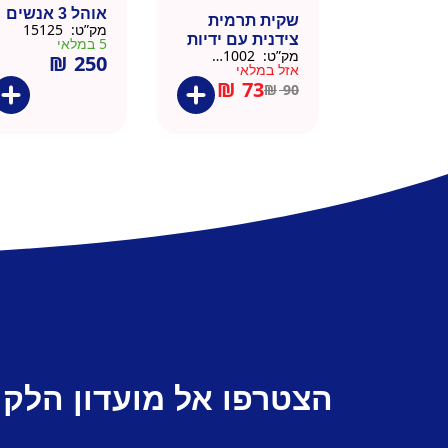
אוהל 3 אנשים
שקית תרמית
מק”ט:
15125
צידנית עם ידיות
5 במלאי
מק”ט:
911002-BLA
₪
250
– 50 יח 26/26
אזל במלאי
שחור
₪
73
₪
90
הצטרפו אל מועדון הלקו