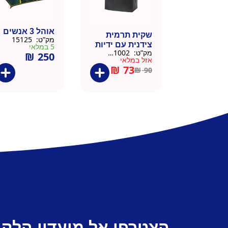
אוהל 3 אנשים
שקית תרמית
מק”ט:
15125
צידנית עם ידיות
5 במלאי
מק”ט:
911002-BLA
₪
250
– 50 יח 26/26
אזל במלאי
שחור
₪
73
₪
90
הצטרפו אל מועדון הלקו