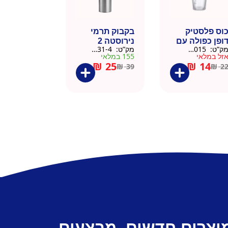
וס פלסטיק
בקבוק תרמי
ופן כפולה עם
נירוסטה 2
ק”ט:
9911015
מק”ט:
9901031-4
שית
פקקים 500 מל
זל במלאי
155 במלאי
– כסוף קלאסי
₪
25
₪
14
₪
39
₪
2
מוצרים חדשים, מבצעים