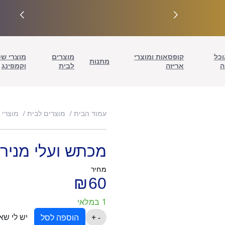
וכל
קופסאות ומוצרי
מוצרים
מוצרי ש
מתנות
ה
אריזה
לבית
וקמפינג
עמוד הבית
מוצרים לבית
מוצרי 
מכתש ועלי מנירוסט
מחיר
₪
60
1 במלאי
יש לי שא
כמות
-
+
הוספה לסל