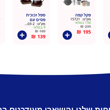
פקל קפה
ספל זכוכית
כ
מק”ט:
15721
פסים עם
ד
156 במלאי
מק”ט:
9911403-2
מ
תחתית וידית עץ
ק
₪
239
9 במלאי
א
– מארז 2 יח
₪
195
₪
180
2
₪
139
חות שלנו והישארו מעודכנים ב