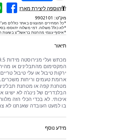
של
הוספה ליצירת מארז
מכתש
ועלי
מק”ט: 9902101
*כל המחירים המוצגים באתר כוללים מע”מ
מנירוסטה
*לא כולל משלוח. דמי משלוח יתווספו בסל
304
*איסוף עצמי מהחנות בראשל”צ בשעות הפ
תיאור
המקסימום מהתבלינים או מהירק
ירקות טיבול או עלי טיבול טריים
ארומת טעמים וריחות משכרים. כ
מטחנת קפה או מטחנת תבלינים.
הבלנדרים של נינג’ה לא ישיגו 
איכותי. לא בכדי הכלי הזה מלו
בו למעט העובדה שאנחנו לא צרי
מידע נוסף