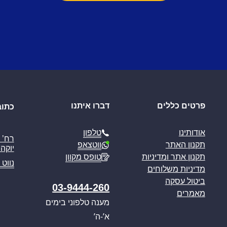
פרטים כללים
דברו איתנו
כתוב
טלפון
אודותינו
ווטצאפ
תקנון האתר
יוקה פ
טופס מקוון
תקנון אתר ומדיניות
נווט 
מדיניות משלוחים
ביטול עסקה
03-9444-260
מאמרים
מענה טלפוני בימים
א’-ה’