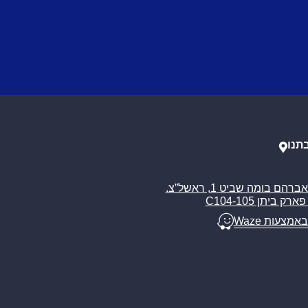
תנו
רח’ אברהם בומה שביט 1, ראשל”צ.
ארק ביתן C104-105
באמצעות Waze