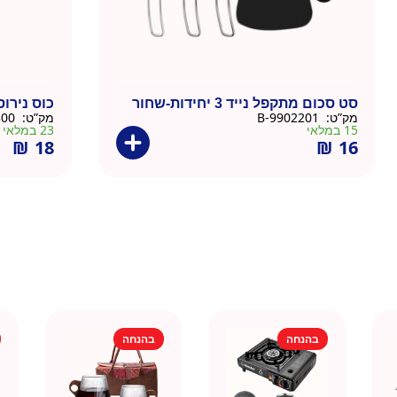
סט סכום מתקפל נייד 3 יחידות-שחור
כוס נירו
מק”ט:
9902201-B
מק”ט:
895300
15 במלאי
23 במלאי
₪
18
₪
16
בהנחה
בהנחה