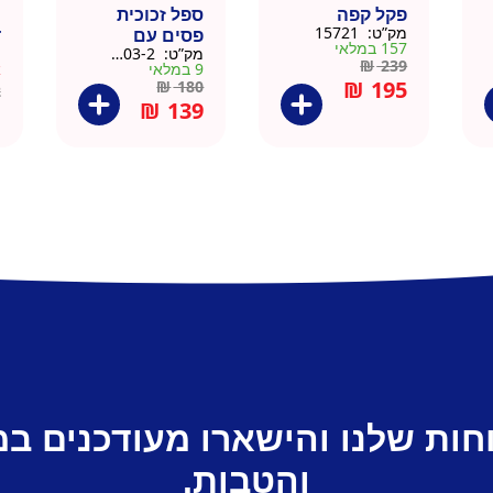
פקל קפה
ספל זכוכית
כ
מק”ט:
15721
פסים עם
ד
157 במלאי
מק”ט:
9911403-2
מ
תחתית וידית עץ
ק
₪
239
9 במלאי
א
– מארז 2 יח
₪
195
₪
180
2
₪
139
חות שלנו והישארו מעודכנים ב
והטבות.