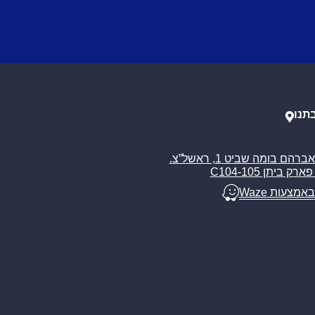
תנו
רח’ אברהם בומה שביט 1, ראשל”צ.
ארק ביתן C104-105
באמצעות Waze