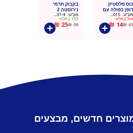
וס פלסטיק
בקבוק תרמי
ופן כפולה עם
נירוסטה 2
ק”ט:
9911015
מק”ט:
9901031-4
שית
פקקים 500 מל
זל במלאי
155 במלאי
– כסוף קלאסי
₪
25
₪
14
₪
39
₪
2
מוצרים חדשים, מבצעים