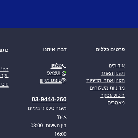
פרטים כללים
דברו איתנו
כתוב
טלפון
אודותינו
ווטצאפ
תקנון האתר
יוקה פ
טופס מקוון
תקנון אתר ומדיניות
נווט 
מדיניות משלוחים
ביטול עסקה
03-9444-260
מאמרים
מענה טלפוני בימים
א’-ה’
בין השעות 08:00-
16:00