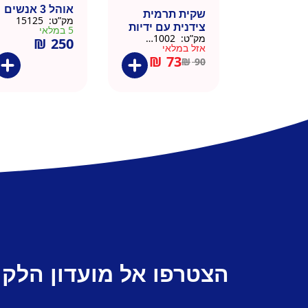
אוהל 3 אנשים
שקית תרמית
מק”ט:
15125
צידנית עם ידיות
5 במלאי
מק”ט:
911002-BLA
₪
250
– 50 יח 26/26
אזל במלאי
שחור
₪
73
₪
90
הצטרפו אל מועדון הלקו