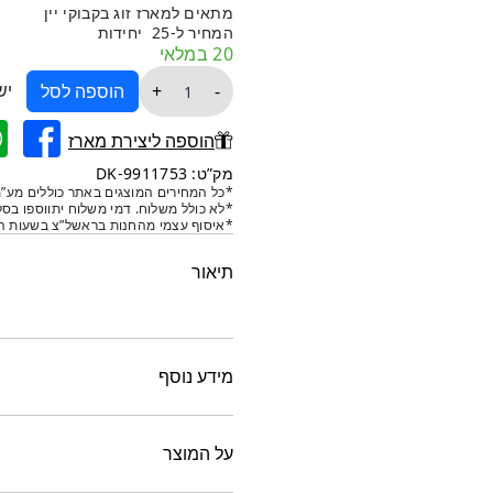
מתאים למארז זוג בקבוקי יין
המחיר ל-25 יחידות
20 במלאי
כמות
יש
+
-
הוספה לסל
של
שקית
הוספה ליצירת מארז
קרטון
מק”ט: 9911753-DK
קשיח
*כל המחירים המוצגים באתר כוללים מע”מ
*לא כולל משלוח. דמי משלוח יתווספו בסל
קראפט
*איסוף עצמי מהחנות בראשל”צ בשעות הפ
חום
35/17/11
תיאור
-25
יח'
מידע נוסף
על המוצר