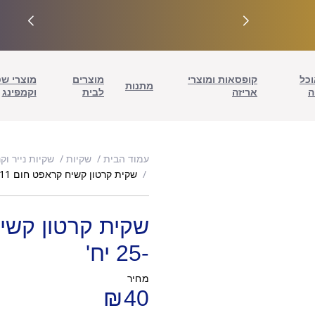
וכל
קופסאות ומוצרי
מוצרים
מוצרי ש
מתנות
ה
אריזה
לבית
וקמפינג
עמוד הבית
שקיות
שקיות נייר וקר
שקית קרטון קשיח קראפט חום 35/17/11 -25 יח'
-25 יח'
מחיר
₪
40