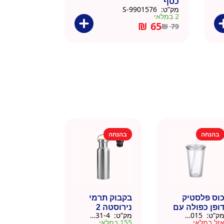
כסף
מק”ט:
9901576-S
2 במלאי
₪
65
₪
79
בהנחה
בהנחה
וס פלסטיק
בקבוק תרמי
ופן כפולה עם
נירוסטה 2
ק”ט:
9911015
מק”ט:
9901031-4
שית
פקקים 500 מל
זל במלאי
155 במלאי