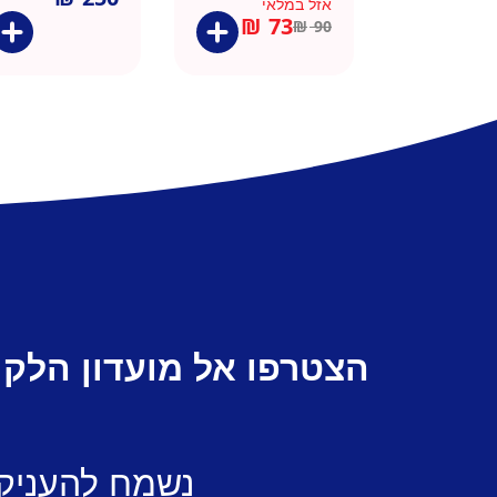
אזל במלאי
שחור
₪
73
₪
90
הצטרפו אל מועדון הלקו
נשמח להעניק