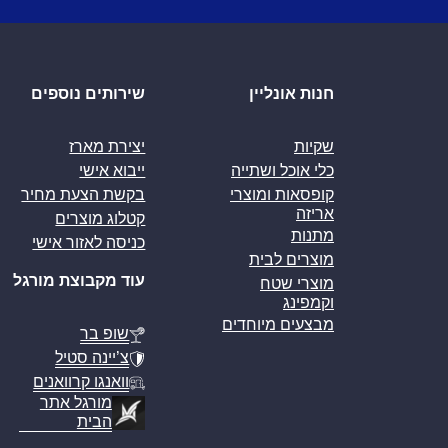
חנות אונליין
שירותים נוספים
שקיות
יצירת מארז
כלי אוכל ושתייה
ייבוא אישי
קופסאות ומוצרי
בקשת הצעת מחיר
אריזה
קטלוג מוצרים
מתנות
כניסה לאזור אישי
מוצרים לבית
עוד מקבוצת מורגל
מוצרי שטח
וקמפינג
מבצעים מיוחדים
שופ בר
צ’יינה סטיל
וואנגו קרוואנים
מורגל אתר
הבית