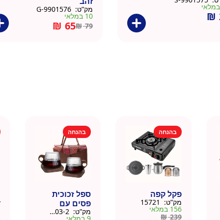
זהב
מק”ט:
9901576-G
₪
10 במלאי
₪
65
₪
79
בהנחה
בהנחה
פקל קפה
ספל זכוכית
כ
מק”ט:
15721
פסים עם
ד
156 במלאי
מק”ט:
9911403-2
מ
תחתית וידית עץ
ק
₪
239
9 במלאי
א