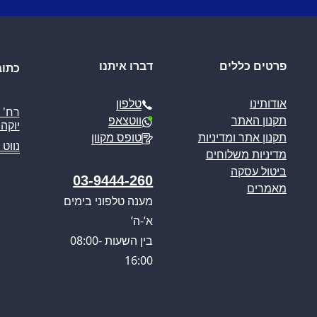
פרטים כללים
דברו איתנו
כתוב
טלפון
אודותינו
ווטצאפ
תקנון האתר
יוקה פ
טופס מקוון
תקנון אתר ומדיניות
נווט 
מדיניות משלוחים
ביטול עסקה
03-9444-260
מאמרים
מענה טלפוני בימים
א’-ה’
בין השעות 08:00-
16:00