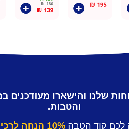
– מארז 2 יח
₪
195
₪
180
2
₪
139
חות שלנו והישארו מעודכנים ב
והטבות.
 לכם קוד הטבה
10% הנחה לרכישה ראשונה.