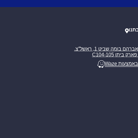
תנו
רח’ אברהם בומה שביט 1, ראשל”צ.
ארק ביתן C104-105
באמצעות Waze