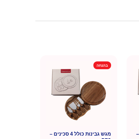
בהנחה
ם –
מגש גבינות כולל 4 סכינים –