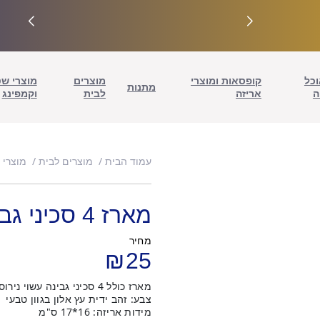
וכל
קופסאות ומוצרי
מוצרים
מוצרי ש
מתנות
ה
אריזה
לבית
וקמפינג
עמוד הבית
מוצרים לבית
מוצרי 
מארז 4 סכיני גבינה – זהב
מחיר
₪
25
מארז כולל 4 סכיני גבינה עשוי נירוסטה אל חלד.
צבע: זהב ידית עץ אלון בגוון טבעי
מידות אריזה: 16*17 ס"מ