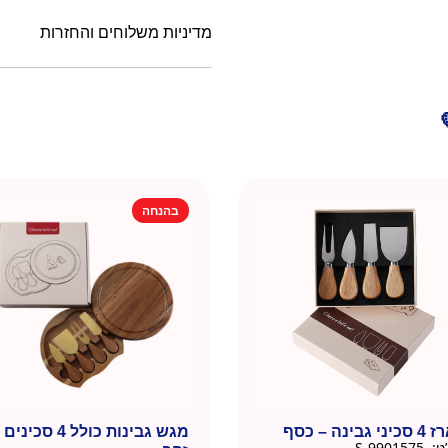
מדיניות משלוחים והחזרות
בהנחה
 גבינה – כסף
מגש גבינות כולל 4 סכיני
ט:
9901575-S