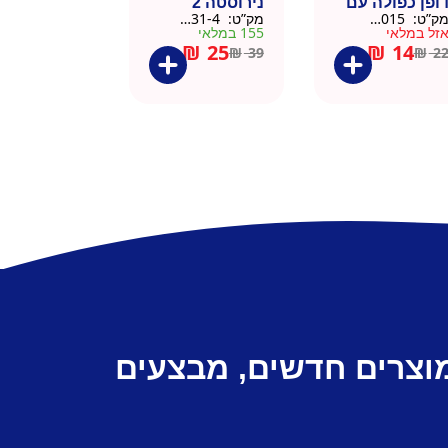
ופן כפולה עם
נירוסטה 2
ק”ט:
9911015
מק”ט:
9901031-4
שית
פקקים 500 מל
זל במלאי
155 במלאי
– כסוף קלאסי
₪
25
₪
14
₪
39
₪
2
מוצרים חדשים, מבצעים