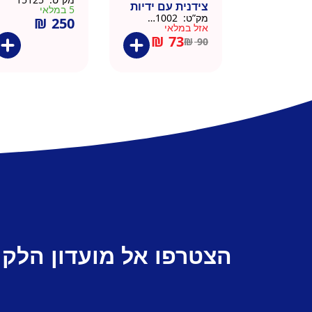
צידנית עם ידיות
5 במלאי
מק”ט:
911002-BLA
₪
250
– 50 יח 26/26
אזל במלאי
שחור
₪
73
₪
90
הצטרפו אל מועדון הלקו