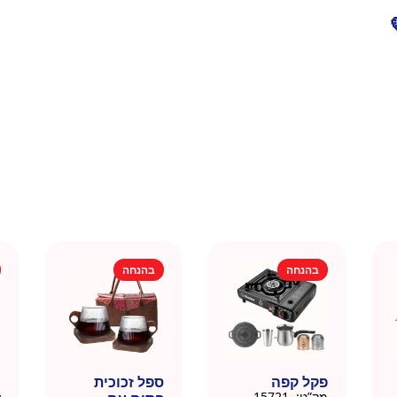
בהנחה
בהנחה
פקל קפה
ספל זכוכית
כ
מק”ט:
15721