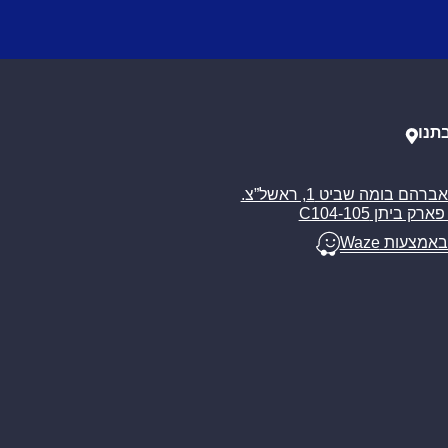
תנו
רח’ אברהם בומה שביט 1, ראשל”צ.
ארק ביתן C104-105
באמצעות Waze