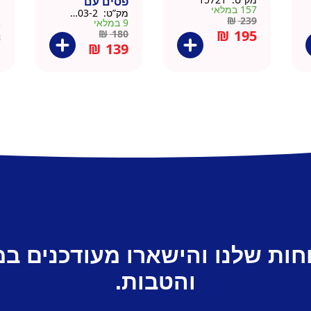
פסים עם
ד
157 במלאי
מק”ט:
9911403-2
מ
תחתית וידית עץ
ק
₪
239
9 במלאי
א
– מארז 2 יח
₪
195
₪
180
2
₪
139
חות שלנו והישארו מעודכנים ב
והטבות.