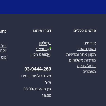
פרטים כללים
דברו איתנו
כתוב
טלפון
אודותינו
ווטצאפ
תקנון האתר
יוקה פ
טופס מקוון
תקנון אתר ומדיניות
נווט 
מדיניות משלוחים
ביטול עסקה
03-9444-260
מאמרים
מענה טלפוני בימים
א’-ה’
בין השעות 08:00-
16:00