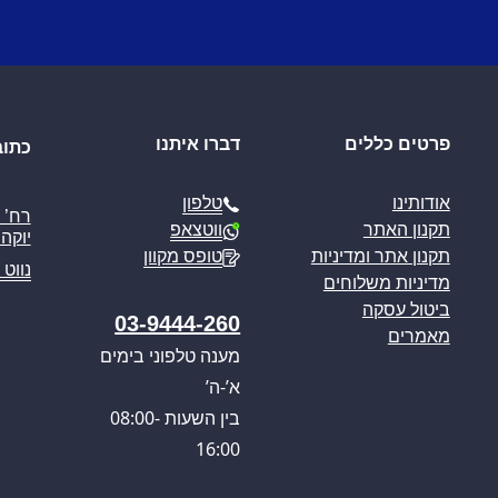
פרטים כללים
דברו איתנו
כתוב
טלפון
אודותינו
ווטצאפ
תקנון האתר
יוקה פ
טופס מקוון
תקנון אתר ומדיניות
נווט 
מדיניות משלוחים
ביטול עסקה
03-9444-260
מאמרים
מענה טלפוני בימים
א’-ה’
בין השעות 08:00-
16:00