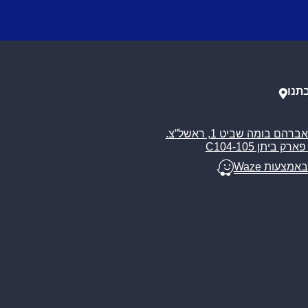
תנו
רח’ אברהם בומה שביט 1, ראשל”צ.
ארק ביתן C104-105
באמצעות Waze