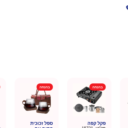
בהנחה
בהנחה
פקל קפה
ספל זכוכית
כ
מק”ט:
15721