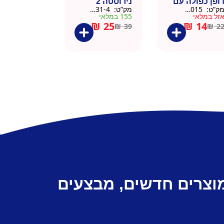
ופן כפולה עם
נירוסטה 2
ק”ט:
9911015
מק”ט:
9901031-4
שית
פקקים 500 מל
זל במלאי
155 במלאי
– כסוף קלאסי
₪
25
₪
14
₪
39
₪
2
מוצרים חדשים, מבצעים