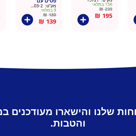
פסים עם
ד
156 במלאי
מק”ט:
9911403-2
מ
תחתית וידית עץ
ק
₪
239
9 במלאי
א
– מארז 2 יח
₪
195
₪
180
2
₪
139
חות שלנו והישארו מעודכנים ב
והטבות.