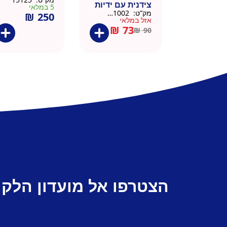
צידנית עם ידיות
5 במלאי
מק”ט:
911002-BLA
₪
250
– 50 יח 26/26
אזל במלאי
שחור
₪
73
₪
90
הצטרפו אל מועדון הלקו