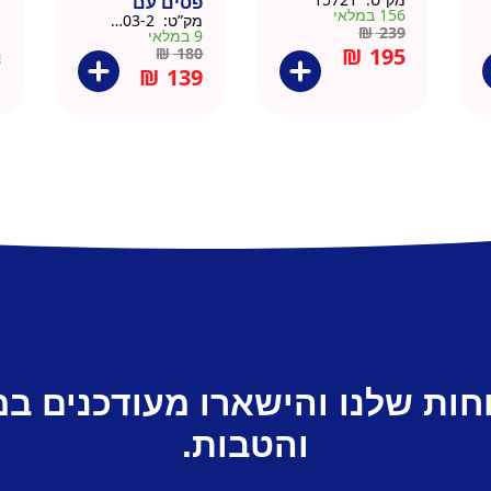
פסים עם
ד
156 במלאי
מק”ט:
9911403-2
מ
תחתית וידית עץ
ק
₪
239
9 במלאי
א
– מארז 2 יח
₪
195
₪
180
2
₪
139
חות שלנו והישארו מעודכנים ב
והטבות.