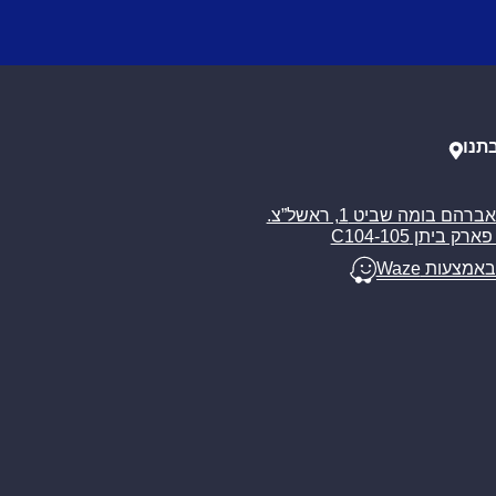
תנו
רח’ אברהם בומה שביט 1, ראשל”צ.
ארק ביתן C104-105
באמצעות Waze