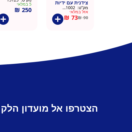
צידנית עם ידיות
5 במלאי
מק”ט:
911002-BLA
₪
250
– 50 יח 26/26
אזל במלאי
שחור
₪
73
₪
90
הצטרפו אל מועדון הלקו