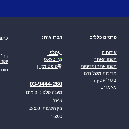
פרטים כללים
דברו איתנו
כתוב
טלפון
אודותינו
ווטצאפ
תקנון האתר
יוקה פ
טופס מקוון
תקנון אתר ומדיניות
נווט 
מדיניות משלוחים
ביטול עסקה
03-9444-260
מאמרים
מענה טלפוני בימים
א’-ה’
בין השעות 08:00-
16:00