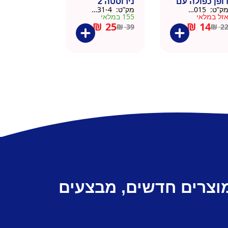
ופן כפולה עם
נירוסטה 2
ק”ט:
9911015
מק”ט:
9901031-4
שית
פקקים 500 מל
זל במלאי
155 במלאי
– כסוף קלאסי
₪
25
₪
14
₪
39
₪
2
מוצרים חדשים, מבצעים