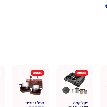
בהנחה
בהנחה
פקל קפה
ספל זכוכית
כ
מק”ט:
15721