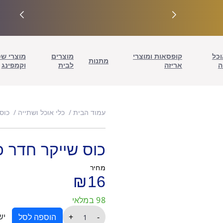
וכל
קופסאות ומוצרי
מוצרים
מוצרי ש
מתנות
ה
אריזה
לבית
וקמפינג
עמוד הבית
כלי אוכל ושתייה
כוס
כוס שייקר חדר כוש
מחיר
₪
16
98 במלאי
כמות
יש
+
-
הוספה לסל