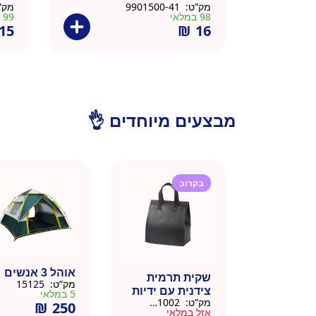
מק”ט:
9901500-41
מק”
98 במלאי
99 במלאי
15
₪
16
מבצעים מיוחדים 👌
בקרוב
אוהל 3 אנשים
שקית תרמית
מק”ט:
15125
צידנית עם ידיות
5 במלאי
מק”ט:
911002-BLA
₪
250
– 50 יח 26/26
אזל במלאי