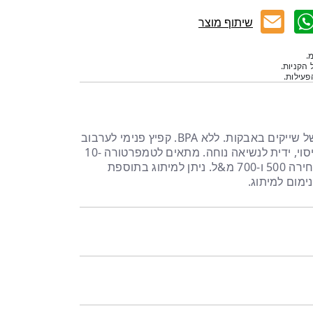
שיתוף מוצר
.
 הקניות.
עילות.
כוס ספורטיבית להכנה מהירה של שייקים באבקות. ללא BPA. קפיץ פנימי לערבוב
מהיר, מכסה הברגה עם פקק וכיסוי, ידית לנשיאה נוחה. מתאים לטמפרטורה 10-
100 מעלות. קיים ב-2 גדלים לבחירה 500 ו-700 מ&ל. ניתן למיתוג בתוספת
ימום למיתוג.