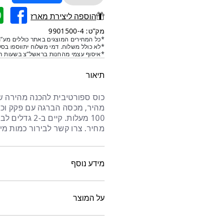
של
כוס
הוספה ליצירת מארז
שייקר
מק”ט: 9901500-4
חדר
*כל המחירים המוצגים באתר כוללים מע”מ
*לא כולל משלוח. דמי משלוח יתווספו בסל
כושר
*איסוף עצמי מהחנות בראשל”צ בשעות הפ
-
כחול
תיאור
700
מחיר. צרו קשר לבירור כמות מינ
מידע נוסף
על המוצר