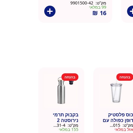
מק”ט:
9901500-42
99 במלאי
₪
16
בהנחה
בהנחה
וס פלסטיק
בקבוק תרמי
ופן כפולה עם
נירוסטה 2
ק”ט:
9911015
מק”ט:
9901031-4
שית
פקקים 500 מל
זל במלאי
155 במלאי
– כסוף קלאסי