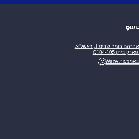
תנו
רח’ אברהם בומה שביט 1, ראשל”צ.
ארק ביתן C104-105
באמצעות Waze