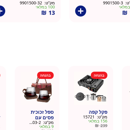
ט:
9901500-3
מק”ט:
9901500-32
100 במלאי
₪
13
₪
בהנחה
בהנחה
פקל קפה
ספל זכוכית
כ
מק”ט:
15721
פסים עם
ד
156 במלאי
מק”ט:
9911403-2
מ
תחתית וידית עץ
ק
₪
239
9 במלאי
א
– מארז 2 יח