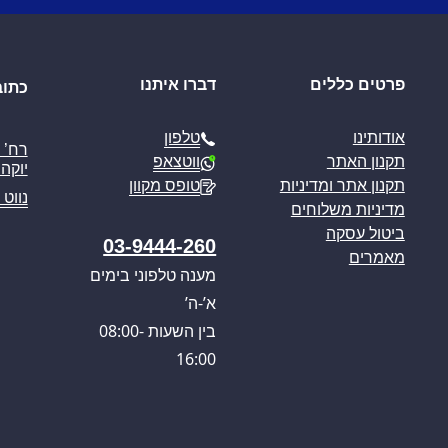
פרטים כללים
דברו איתנו
כתוב
טלפון
אודותינו
ווטצאפ
תקנון האתר
יוקה פ
טופס מקוון
תקנון אתר ומדיניות
נווט 
מדיניות משלוחים
ביטול עסקה
03-9444-260
מאמרים
מענה טלפוני בימים
א’-ה’
בין השעות 08:00-
16:00