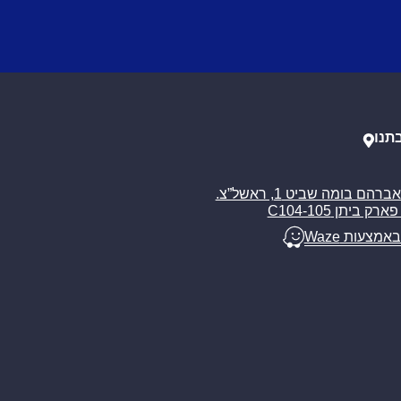
תנו
רח’ אברהם בומה שביט 1, ראשל”צ.
ארק ביתן C104-105
באמצעות Waze