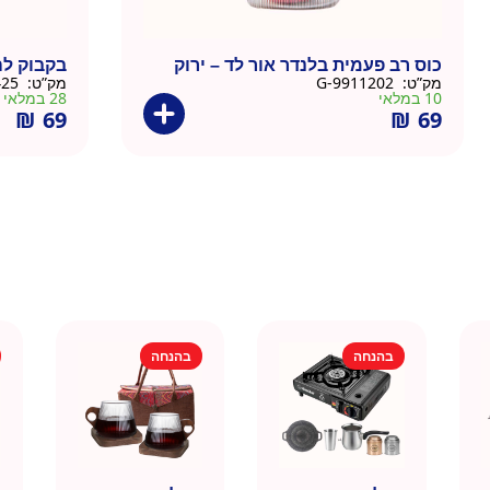
כוס רב פעמית בלנדר אור לד – ירוק
בקבוק לה
מק”ט:
9911202-G
מק”ט:
9902425
10 במלאי
28 במלאי
₪
69
₪
69
בהנחה
בהנחה