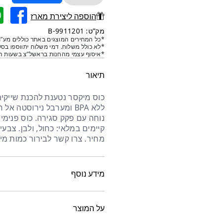
של
כוס
הוספה ליצירת מארז
שייקר
מק”ט: 9911201-B
בלנדר
*כל המחירים המוצגים באתר כוללים מע”מ
*לא כולל משלוח. דמי משלוח יתווספו בסל
נטען
*איסוף עצמי מהחנות בראשל”צ בשעות הפ
-
כחול
תיאור
כוס מיקסר נטענת להכנת שייקים
ללא BPA ומערבל נירוסטה
נוחה עם פקק סגירה. כוס פנימ
קיימים במלאי: כחול, ולבן. צבע
מחיר. צרו קשר לבירור כמות מינ
מידע נוסף
על המוצר