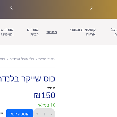
וכל
קופסאות ומוצרי
מוצרים
מוצרי ש
מתנות
ה
אריזה
לבית
וקמפינג
עמוד הבית
כלי אוכל ושתייה
כוס
כוס שייקר בלנדר
מחיר
₪
150
10 במלאי
כמות
יש
+
-
הוספה לסל