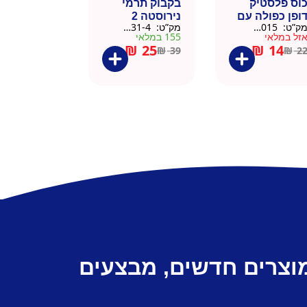
וס פלסטיק
בקבוק תרמי
ופן כפולה עם
נירוסטה 2
ק”ט:
9911015
מק”ט:
9901031-4
שית
פקקים 500 מל
זל במלאי
155 במלאי
– כסוף קלאסי
₪
25
₪
14
₪
39
₪
2
מוצרים חדשים, מבצעים