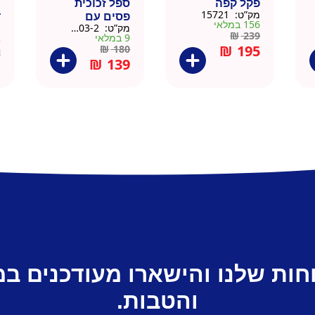
פקל קפה
ספל זכוכית
כ
מק”ט:
15721
פסים עם
ד
156 במלאי
מק”ט:
9911403-2
מ
תחתית וידית עץ
ק
₪
239
9 במלאי
א
– מארז 2 יח
₪
195
₪
180
2
₪
139
חות שלנו והישארו מעודכנים ב
והטבות.