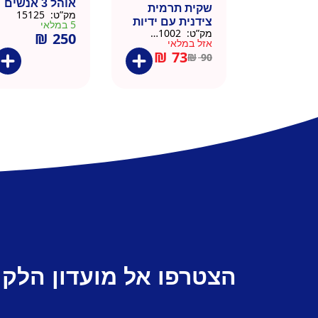
אוהל 3 אנשים
שקית תרמית
מק”ט:
15125
צידנית עם ידיות
5 במלאי
מק”ט:
911002-BLA
₪
250
– 50 יח 26/26
אזל במלאי
שחור
₪
73
₪
90
הצטרפו אל מועדון הלקו