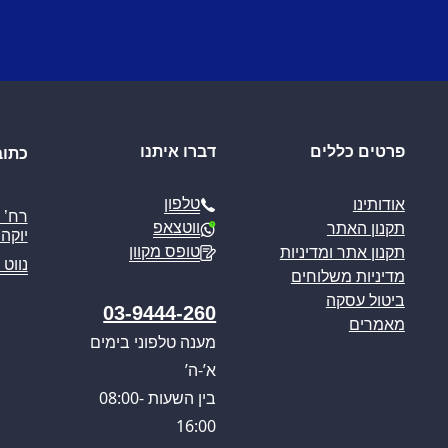
פרטים כללים
דברו איתנו
כתוב
טלפון
אודותינו
ווטצאפ
תקנון האתר
יוקה פ
טופס מקוון
תקנון אתר ומדיניות
נווט 
מדיניות משלוחים
ביטול עסקה
03-9444-260
מאמרים
מענה טלפוני בימים
א’-ה’
בין השעות 08:00-
16:00