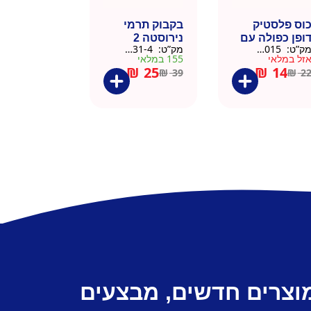
וס פלסטיק
בקבוק תרמי
ופן כפולה עם
נירוסטה 2
ק”ט:
9911015
מק”ט:
9901031-4
שית
פקקים 500 מל
זל במלאי
155 במלאי
– כסוף קלאסי
₪
25
₪
14
₪
39
₪
2
מוצרים חדשים, מבצעים