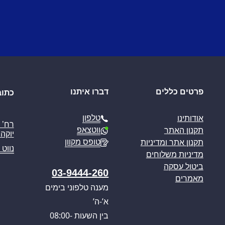
פרטים כללים
דברו איתנו
כתוב
טלפון
אודותינו
ווטצאפ
תקנון האתר
יוקה פ
טופס מקוון
תקנון אתר ומדיניות
נווט 
מדיניות משלוחים
ביטול עסקה
03-9444-260
מאמרים
מענה טלפוני בימים
א’-ה’
בין השעות 08:00-