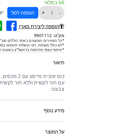
66 במלאי
כמות
יש
+
-
הוספה לסל
של
כוס
הוספה ליצירת מארז
צנצנת
מק”ט: 9901112
זכוכית
*כל המחירים המוצגים באתר כוללים מע”מ
*לא כולל משלוח. דמי משלוח יתווספו בסל
מייסון
*איסוף עצמי מהחנות בראשל”צ בשעות הפ
עם
2
תיאור
מכסים
עם חור לקשית וללא חור לקשית
צבעוני.
מידע נוסף
על המוצר