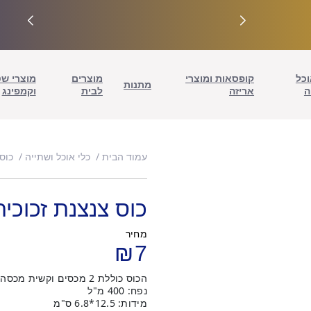
וכל
קופסאות ומוצרי
מוצרים
מוצרי ש
מתנות
ה
אריזה
לבית
וקמפינג
עמוד הבית
כלי אוכל ושתייה
כוס
כוס צנצנת זכוכית מיי
מחיר
₪
7
הכוס כוללת 2 מכסים וקשית מכסה עם חור לקשית, או מכסה ללא חור.
נפח: 400 מ"ל
מידות: 12.5*6.8 ס"מ