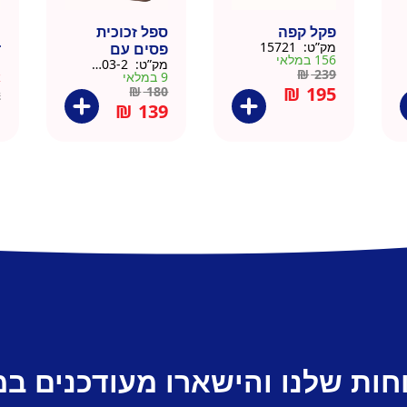
פקל קפה
ספל זכוכית
כ
מק”ט:
15721
פסים עם
ד
156 במלאי
מק”ט:
9911403-2
מ
תחתית וידית עץ
ק
₪
239
9 במלאי
א
– מארז 2 יח
₪
195
₪
180
2
₪
139
חות שלנו והישארו מעודכנים ב