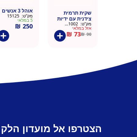
אוהל 3 אנשים
שקית תרמית
מק”ט:
15125
צידנית עם ידיות
5 במלאי
מק”ט:
911002-BLA
₪
250
– 50 יח 26/26
אזל במלאי
שחור
₪
73
₪
90
הצטרפו אל מועדון הלקו