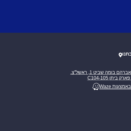
תנו
רח’ אברהם בומה שביט 1, ראשל”צ.
ארק ביתן C104-105
באמצעות Waze