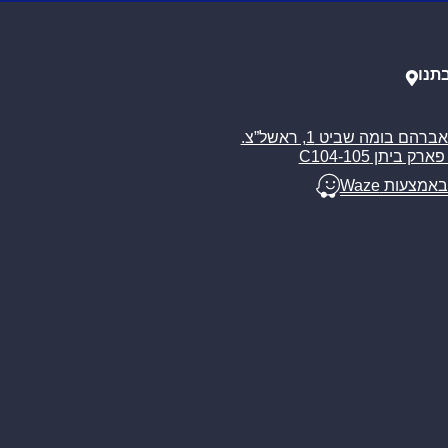
תנו
רח’ אברהם בומה שביט 1, ראשל”צ.
ארק ביתן C104-105
באמצעות Waze