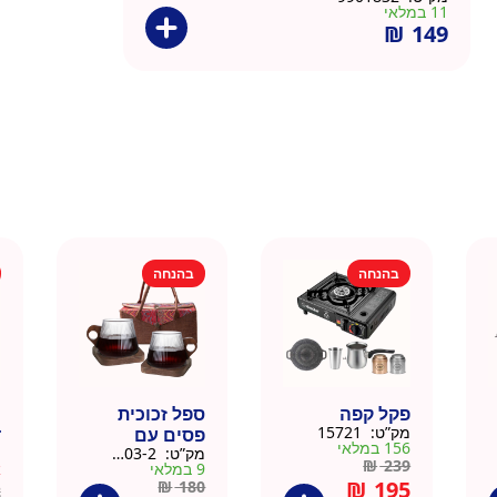
11 במלאי
₪
149
בהנחה
בהנחה
פקל קפה
ספל זכוכית
כ
מק”ט:
15721
פסים עם
ד
156 במלאי
מק”ט:
9911403-2
מ
תחתית וידית עץ
ק
₪
239
9 במלאי
א
– מארז 2 יח
₪
195
₪
180
2