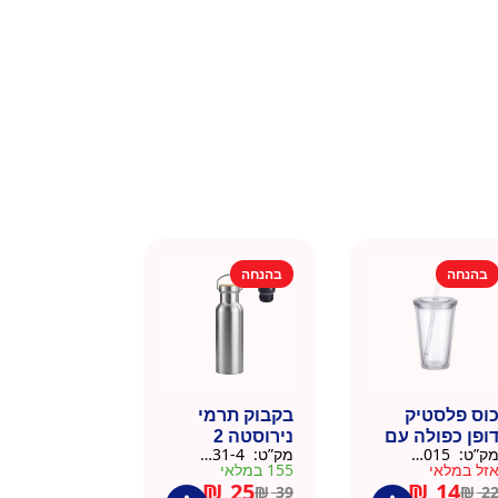
בהנחה
בהנחה
וס פלסטיק
בקבוק תרמי
ופן כפולה עם
נירוסטה 2
ק”ט:
9911015
מק”ט:
9901031-4
שית
פקקים 500 מל
זל במלאי
155 במלאי
– כסוף קלאסי
₪
25
₪
14
₪
39
₪
2