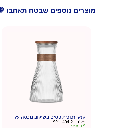
מוצרים נוספים שבטח תאהבו 💛
קנקן זכוכית פסים בשילוב מכסה עץ
מק”ט:
9911404-2
9 במלאי