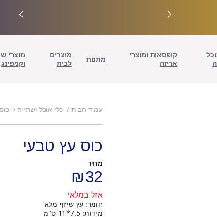
וכל
קופסאות ומוצרי
מוצרים
מוצרי ש
מתנות
ה
אריזה
לבית
וקמפינג
עמוד הבית
כלי אוכל ושתייה
כוס
כוס עץ טבעי
מחיר
₪
32
אזל במלאי
חומר: עץ שיזף מלא
מידות: 7.5*11 ס"מ