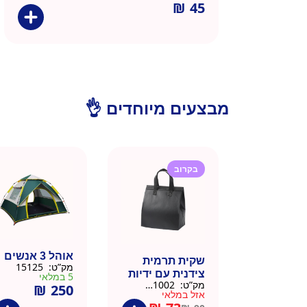
₪
45
מבצעים מיוחדים 👌
בקרוב
אוהל 3 אנשים
שקית תרמית
מק”ט:
15125
צידנית עם ידיות
5 במלאי
מק”ט:
911002-BLA
₪
250
– 50 יח 26/26
אזל במלאי
שחור