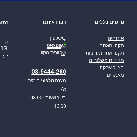
פרטים כללים
דברו איתנו
כתוב
טלפון
אודותינו
ווטצאפ
תקנון האתר
יוקה פ
טופס מקוון
תקנון אתר ומדיניות
נווט 
מדיניות משלוחים
ביטול עסקה
03-9444-260
מאמרים
מענה טלפוני בימים
א’-ה’
בין השעות 08:00-
16:00