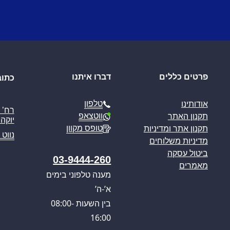
פרטים כללים
דברו איתנו
כתוב
טלפון
אודותינו
ווטצאפ
תקנון האתר
יוקה פ
טופס מקוון
תקנון אתר ומדיניות
נווט 
מדיניות משלוחים
ביטול עסקה
03-9444-260
מאמרים
מענה טלפוני בימים
א’-ה’
בין השעות 08:00-
16:00