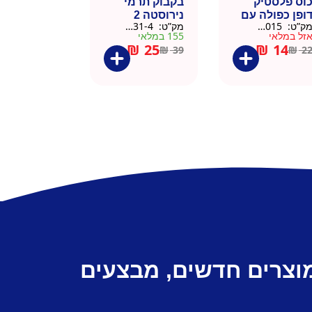
וס פלסטיק
בקבוק תרמי
ופן כפולה עם
נירוסטה 2
ק”ט:
9911015
מק”ט:
9901031-4
שית
פקקים 500 מל
זל במלאי
155 במלאי
– כסוף קלאסי
₪
25
₪
14
₪
39
₪
2
מוצרים חדשים, מבצעים