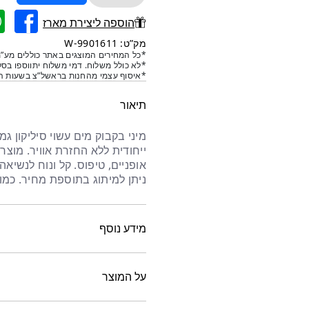
של
בקבוק
הוספה ליצירת מארז
מיני
מק”ט: 9901611-W
ספורטיבי
*כל המחירים המוצגים באתר כוללים מע”מ
*לא כולל משלוח. דמי משלוח יתווספו בסל
לפרק
*איסוף עצמי מהחנות בראשל”צ בשעות הפ
כף
היד
תיאור
-
לבן
מיני בקבוק מים עשוי סיליקון ג
ייחודית ללא החזרת אוויר. מוצר
אופניים, טיפוס. קל ונוח לנשיאה
ניתן למיתוג בתוספת מחיר. כמות מינימ
מידע נוסף
על המוצר