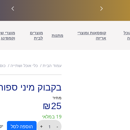
וכל
קופסאות ומוצרי
מוצרים
מוצרי ש
מתנות
ה
אריזה
לבית
וקמפינג
עמוד הבית
כלי אוכל ושתייה
כוס
בקבוק מיני ספור
מחיר
₪
25
19 במלאי
כמות
יש
+
-
הוספה לסל