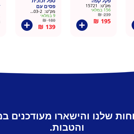
פקל קפה
ספל זכוכית
כ
מק”ט:
15721
פסים עם
ד
156 במלאי
מק”ט:
9911403-2
מ
תחתית וידית עץ
ק
₪
239
9 במלאי
א
– מארז 2 יח
₪
195
₪
180
2
₪
139
חות שלנו והישארו מעודכנים ב
והטבות.