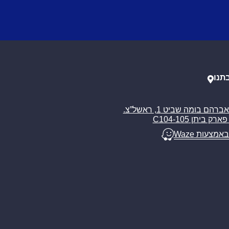
תנו
רח’ אברהם בומה שביט 1, ראשל”צ.
ארק ביתן C104-105
באמצעות Waze