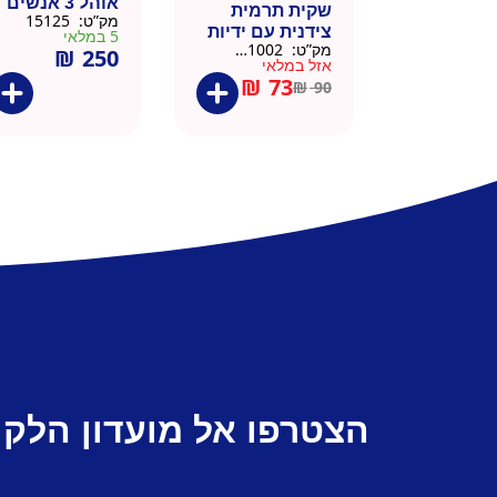
אוהל 3 אנשים
שקית תרמית
מק”ט:
15125
צידנית עם ידיות
5 במלאי
מק”ט:
911002-BLA
₪
250
– 50 יח 26/26
אזל במלאי
שחור
₪
73
₪
90
הצטרפו אל מועדון הלקו