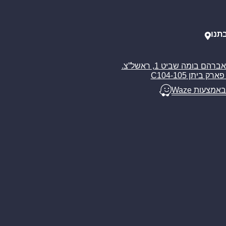
תנו
רח’ אברהם בומה שביט 1, ראשל”צ.
ארק ביתן C104-105
באמצעות Waze