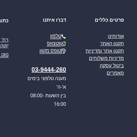
פרטים כללים
דברו איתנו
כתוב
טלפון
אודותינו
ווטצאפ
תקנון האתר
יוקה פ
טופס מקוון
תקנון אתר ומדיניות
נווט 
מדיניות משלוחים
ביטול עסקה
03-9444-260
מאמרים
מענה טלפוני בימים
א’-ה’
בין השעות 08:00-
16:00