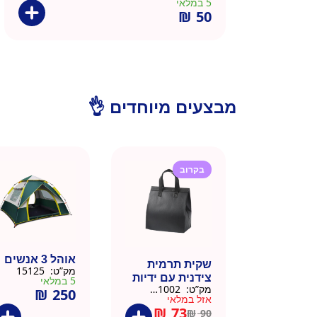
5 במלאי
₪
50
מבצעים מיוחדים 👌
בקרוב
אוהל 3 אנשים
שקית תרמית
מק”ט:
15125
צידנית עם ידיות
5 במלאי
מק”ט:
911002-BLA
₪
250
– 50 יח 26/26
אזל במלאי
שחור
₪
73
₪
90