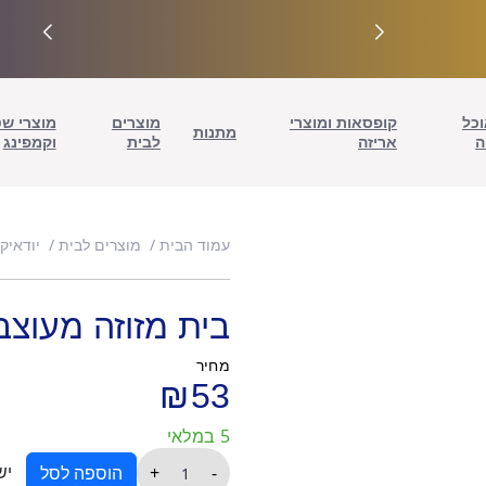
וכל
קופסאות ומוצרי
מוצרים
מוצרי ש
מתנות
ה
אריזה
לבית
וקמפינג
עמוד הבית
מוצרים לבית
יודאיק
בית מזוזה מעוצב 
מחיר
₪
53
5 במלאי
כמות
יש
+
-
הוספה לסל