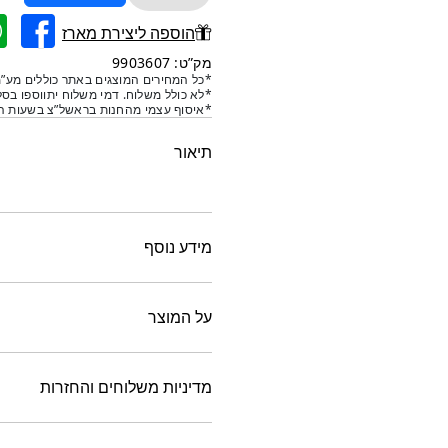
של
בית
הוספה ליצירת מארז
מזוזה
מק”ט: 9903607
מעוצב
*כל המחירים המוצגים באתר כוללים מע”מ
*לא כולל משלוח. דמי משלוח יתווספו בסל
-
*איסוף עצמי מהחנות בראשל”צ בשעות הפ
נוף
ירושלים
תיאור
מידע נוסף
על המוצר
מדיניות משלוחים והחזרות