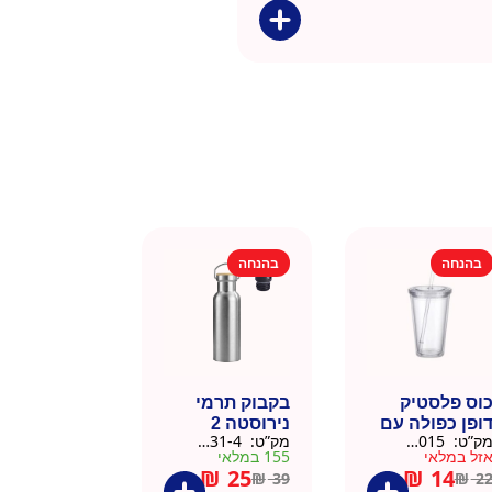
בהנחה
בהנחה
וס פלסטיק
בקבוק תרמי
ופן כפולה עם
נירוסטה 2
ק”ט:
9911015
מק”ט:
9901031-4
שית
פקקים 500 מל
זל במלאי
155 במלאי
– כסוף קלאסי
₪
25
₪
14
₪
39
₪
2