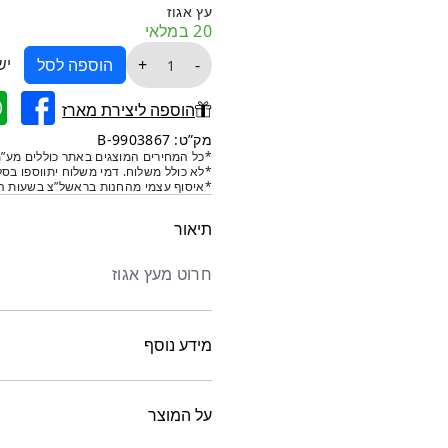
עץ אגוז
20 במלאי
כמות
יש
+
-
הוספה לסל
של
(דגם
הוספה ליצירת מארז
B)
מק”ט: 9903867-B
אגרטל
*כל המחירים המוצגים באתר כוללים מע”מ
*לא כולל משלוח. דמי משלוח יתווספו בסל
עץ
*איסוף עצמי מהחנות בראשל”צ בשעות הפ
אגוז
קטן
תיאור
לפרחים
יבשים
חרוט מעץ אגוז
מידע נוסף
על המוצר