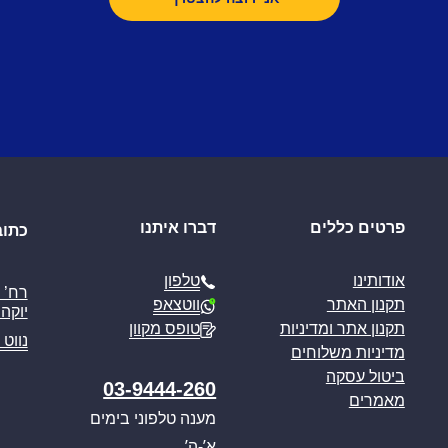
פרטים כללים
דברו איתנו
כתוב
טלפון
אודותינו
ווטצאפ
תקנון האתר
יוקה פ
טופס מקוון
תקנון אתר ומדיניות
נווט 
מדיניות משלוחים
ביטול עסקה
03-9444-260
מאמרים
מענה טלפוני בימים
א’-ה’