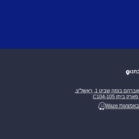
תנו
רח’ אברהם בומה שביט 1, ראשל”צ.
ארק ביתן C104-105
באמצעות Waze