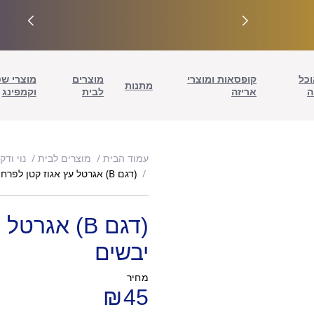
וכל
קופסאות ומוצרי
מוצרים
מוצרי ש
מתנות
ה
אריזה
לבית
וקמפינג
עמוד הבית
מוצרים לבית
נוי ודק
(דגם B) אגרטל עץ אגוז קטן לפרחים יבשים
(דגם B) אג
יבשים
מחיר
₪
45