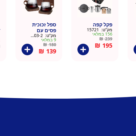
פקל קפה
ספל זכוכית
כ
מק”ט:
15721
פסים עם
ד
156 במלאי
מק”ט:
9911403-2
מ
תחתית וידית עץ
ק
₪
239
9 במלאי
א
– מארז 2 יח
₪
195
₪
180
2
₪
139