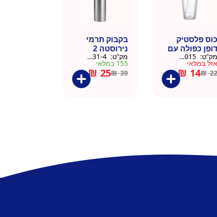
וס פלסטיק
בקבוק תרמי
ופן כפולה עם
נירוסטה 2
ק”ט:
9911015
מק”ט:
9901031-4
שית
פקקים 500 מל
זל במלאי
155 במלאי
– כסוף קלאסי
₪
25
₪
14
₪
39
₪
2