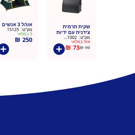
אוהל 3 אנשים
שקית תרמית
מק”ט:
15125
צידנית עם ידיות
5 במלאי
מק”ט:
911002-BLA
₪
250
– 50 יח 26/26
אזל במלאי
שחור
₪
73
₪
90