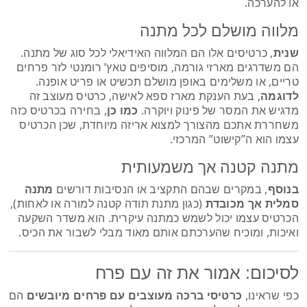
או להערכה.
מלווה מושלם לכל מתנה
שנית
, כרטיסים אלו הם המלווה האידיאלי לכל סוג של מתנה.
הם משדרגים מארזי גורמה, מוסיפים טאץ’ רומנטי לזר פרחים
טריים, או משלימים באופן מושלם תכשיט או פריט אופנה.
לדוגמה
, בעת הענקת מארז ספא לאישה, כרטיס מעוצב זה
מדגיש את המסר של פינוק ויוקרה.
כמו כן
, בחירה בכרטיס כזה
משחררת אתכם מהצורך למצוא אריזה מיוחדת, שכן הכרטיס
עצמו הוא ה”קישוט” המרכזי.
מתנה קטנה אך משמעותית
בנוסף
, במקרים שבהם התקציב או הנסיבות דורשים
מתנה
סמלית אך מכובדת
(כגון מתנת תודה קטנה למורה או לאחות),
הכרטיס עצמו יכול לשמש כמתנה עיקרית. הוא משדר השקעה
ואיכות, ומוכיח שהערכתם אותם מאוד מבלי לשבור את הכיס.
לסיכום: אמור את זה עם פרח
כפי שראינו,
כרטיסי ברכה מעוצבים עם פרחים מיובשים
הם