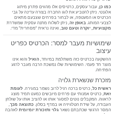
כמו כן
, עבור עסקים, כרטיסים אלו מהווים פתרון מיתוג
אלגנטי. ניתן להטביע את לוגו החברה בצורה עדינה על גבי
הכרטיס או המעטפה, או לבחור בפרחים שצבעם מתאים
לצבעי המותג.
באופן זה
, ניתן לשלוח מתנה עסקית שמשדרת
מקצועיות, יוקרה וטעם טוב
, ואינה נראית “מסחרית” מדי.
שימושיות מעבר למסר: הכרטיס כפריט
עיצוב
ההשקעה בכרטיס כזה משתלמת במיוחד,
הואיל
והוא אינו
מוצר חד פעמי. השימושיות שלו נמשכת הרבה מעבר לרגע
הפתיחה.
מזכרת שנשארת גלויה
ראשית כל
, כרטיס ברכה רגיל לרוב נשמר במגירה.
לעומת
זאת
, כרטיס אמנותי עם פרחים מיובשים כמעט תמיד מוצג
לראווה. המקבלים נוטים למסגר אותו או להציב אותו על שולחן
העבודה, על שידת הטלוויזיה או במדף בסלון.
כתוצאה מכך
,
המסר הרגשי שכתבתם נשאר
גלוי ותזכורת יומיומית
לאהבה