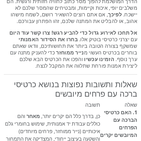
הדרך המושלמת להפוך מסר כתוב לחוויה חזותית ורגשית. הם
משלבים יופי, איכות וקיימות, ומבטיחים שהמסר שלכם לא
יישכח.
לפיכך
, אם אתם רוצים להשאיר רושם, לשמח מישהו
אהוב, או להבליט את המתנה שלכם, זהו הפתרון עבורכם.
אל תחכו לאירוע גדול כדי להביע רגש!
צרו קשר עוד היום
עם יצרני כרטיסי בוטיק אלו.
בחרו את הסידור האמנותי
שמשקף בצורה הטובה ביותר את תחושותיכם, וודאו שאתם
בוחרים בכרטיס העשוי מ
נייר ממוחזר
כדי להעניק מתנה עם
ערך נוסף.
הזמינו עכשיו
והפכו את הכרטיס הבא שלכם
ליצירת אמנות פורחת שתלווה את המקבל לנצח.
שאלות ותשובות נפוצות בנושא כרטיסי
ברכה עם פרחים מיובשים
שאלה
תשובה
1. האם כרטיסי
כן, בדרך כלל הם יקרים יותר,
מאחר
והם
הברכה עם
כוללים עבודת יד אמנותית, שימוש בחומרי גלם
הפרחים
איכותיים (נייר ממוחזר, פרחים מיוחדים)
המיובשים יקרים
והשקעה בעיצוב ייחודי, המצדיקה את התמחור