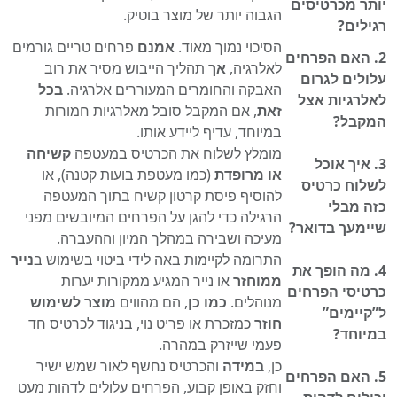
יותר מכרטיסים
הגבוה יותר של מוצר בוטיק.
רגילים?
הסיכוי נמוך מאוד.
אמנם
פרחים טריים גורמים
2. האם הפרחים
לאלרגיה,
אך
תהליך הייבוש מסיר את רוב
עלולים לגרום
האבקה והחומרים המעוררים אלרגיה.
בכל
לאלרגיות אצל
זאת
, אם המקבל סובל מאלרגיות חמורות
המקבל?
במיוחד, עדיף ליידע אותו.
מומלץ לשלוח את הכרטיס במעטפה
קשיחה
3. איך אוכל
או מרופדת
(כמו מעטפת בועות קטנה), או
לשלוח כרטיס
להוסיף פיסת קרטון קשיח בתוך המעטפה
כזה מבלי
הרגילה כדי להגן על הפרחים המיובשים מפני
שיימעך בדואר?
מעיכה ושבירה במהלך המיון וההעברה.
התרומה לקיימות באה לידי ביטוי בשימוש ב
נייר
4. מה הופך את
ממוחזר
או נייר המגיע ממקורות יערות
כרטיסי הפרחים
מנוהלים.
כמו כן
, הם מהווים
מוצר לשימוש
ל”קיימים”
חוזר
כמזכרת או פריט נוי, בניגוד לכרטיס חד
במיוחד?
פעמי שייזרק במהרה.
כן,
במידה
והכרטיס נחשף לאור שמש ישיר
5. האם הפרחים
וחזק באופן קבוע, הפרחים עלולים לדהות מעט