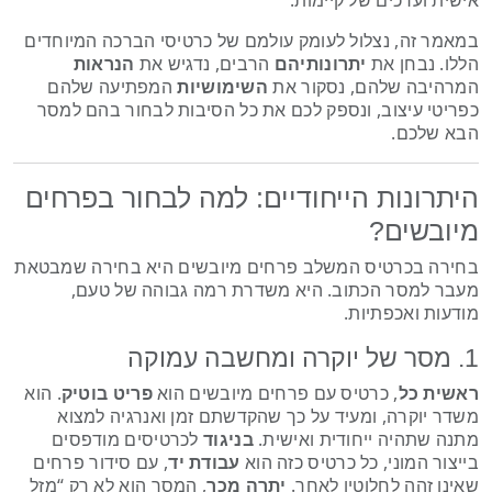
אישית וערכים של קיימות.
במאמר זה, נצלול לעומק עולמם של כרטיסי הברכה המיוחדים
הללו. נבחן את
יתרונותיהם
הרבים, נדגיש את
הנראות
המרהיבה שלהם, נסקור את
השימושיות
המפתיעה שלהם
כפריטי עיצוב, ונספק לכם את כל הסיבות לבחור בהם למסר
הבא שלכם.
היתרונות הייחודיים: למה לבחור בפרחים
מיובשים?
בחירה בכרטיס המשלב פרחים מיובשים היא בחירה שמבטאת
מעבר למסר הכתוב. היא משדרת רמה גבוהה של טעם,
מודעות ואכפתיות.
1. מסר של יוקרה ומחשבה עמוקה
ראשית כל
, כרטיס עם פרחים מיובשים הוא
פריט בוטיק
. הוא
משדר יוקרה, ומעיד על כך שהקדשתם זמן ואנרגיה למצוא
מתנה שתהיה ייחודית ואישית.
בניגוד
לכרטיסים מודפסים
בייצור המוני, כל כרטיס כזה הוא
עבודת יד
, עם סידור פרחים
שאינו זהה לחלוטין לאחר.
יתרה מכך
, המסר הוא לא רק “מזל