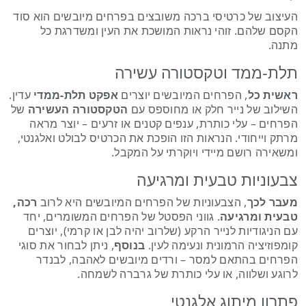
העיצוב של כרטיסי ברכה משובצים בפרחים מיובשים הוא סוד
הקסם שלהם. זוהי נראות המושכת את העין ומשדרגת כל
מתנה.
תלת-ממד וטקסטורה עשירה
ראשית כל
, הפרחים המיובשים יוצרים
אפקט תלת-ממדי
עדין.
השילוב של נייר חלק או מחוספס עם
הטקסטורה העשירה
של
הפרחים – עלי כותרת, ענפים קטנים או זרעים – יוצר מראה
מרתק וייחודי. הנראות הזו הופכת את הכרטיס לבולט ואלגנטי,
ומשאירה רושם מיידי ויוקרתי על המקבל.
צבעוניות טבעית ומרגיעה
מעבר לכך
, הצבעוניות של הפרחים המיובשים היא לרוב
רכה,
טבעית ומרגיעה
. גווני הפסטל של הפרחים המשומרים, יחד
עם הניגודיות לנייר הרקע (שלרוב יהיה לבן או קרמי), יוצרים
קומפוזיציה הרמונית ונעימה לעין.
בנוסף
, ניתן לבחור את סוגי
הפרחים בהתאם למסר – ורדים מיובשים לאהבה, לבנדר
לרוגע ושלווה, או עלי כותרת של גרברה לשמחה.
פתרון מיתוג אלגנטי