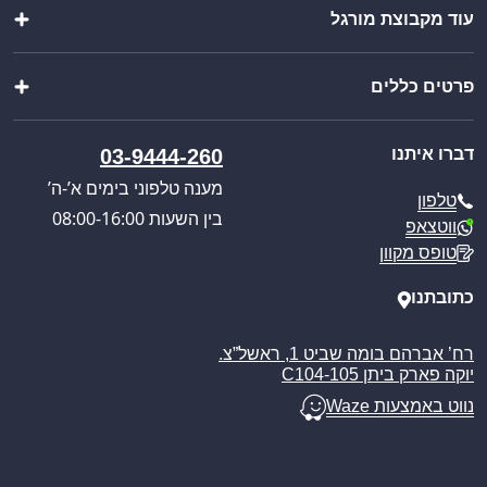
קופסאות ומוצרי אריזה
עוד מקבוצת מורגל
יצירת מארז
מתנות
ייבוא אישי
מוצרים לבית
שופ בר
בקשת הצעת מחיר
מוצרי שטח וקמפינג
פרטים כללים
צ’יינה סטיל
קטלוג מוצרים
מבצעים מיוחדים
וואנגו קרוואנים
כניסה לאזור אישי
אודותינו
מורגל אתר הבית
דברו איתנו
03-9444-260
תקנון האתר
תקנון אתר ומדיניות
מענה טלפוני בימים א’-ה’
טלפון
מדיניות משלוחים
בין השעות 08:00-16:00
ווטצאפ
ביטול עסקה
טופס מקוון
מאמרים
כתובתנו
רח’ אברהם בומה שביט 1, ראשל”צ.
יוקה פארק ביתן C104-105
נווט באמצעות Waze