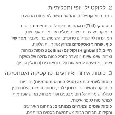
2. לקוקטייל: יופי ותכליתיות
בתחום הקוקטיילים, המראה חשוב לא פחות מהטעם.
כוס טיקי (Tiki):
דוגמה מובהקת לכוס
חווייתית
. כוסות
קרמיקה מעוצבות בצורת פסלים או דמויות אקזוטיות,
המיועדות לקוקטיילים טרופיים. השימוש בהן מעביר
מסר של
כיף, שחרור ואסקפיזם
ומחזק את חווית הלקוח.
היי-בול (Highball) וקולינס (Collins):
כוסות גבוהות
וצרות.
שימושיות
זו נועדה להכיל כמות גדולה של משקה
ואייס, ומתאימה למשקאות קלים ומאורכים (כמו ג’ין וטוניק).
3. כוסות אירוח ואירועים: פרקטיקה ואסתטיקה
כוסות לשתייה חמה (ספלים וכוסות טרמיות):
חיוניות
לבתי קפה ומשרדים.
בנוסף לכך
, כוסות טרמיות בעלות דופן
כפולה שומרות על חום מבפנים וקור מבחוץ, מה שהופך אותן
למתאימות לקפה איכותי.
כוסות שוטים ומארזים ממותגים:
בתחום האירועים
והקידום, חברות רבות משתמשות בסטים ממותגים,