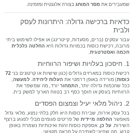
שמעבירים את
מסר המותג
בצורה אלגנטית ומזמינה.
כדאיות ברכישה גדולה: היתרונות לעסק
ולבית
עבור עסקים (ברים, מסעדות, קייטרינג) או אפילו לשימוש ביתי
מרובה, רכישת כוסות בכמויות גדולות היא
החלטה כלכלית
חכמה ואסטרטגית
.
1. חיסכון בעלויות ושיפור הרווחיות
רכישת כוסות במארזים גדולים (כגון שישיות או קרטונים בני
72
כוסות
) מורידה באופן דרמטי את
העלות ליחידה
.
למעשה
,
ככל שהכמות גדולה יותר,
התמחור
יורד, מה שמשפר את
הרווחיות בעסק או חוסך כסף רב בטווח הארוך למשק בית.
2. ניהול מלאי יעיל וצמצום הפסדים
בכל עסק אירוח, שבירת כוסות היא חלק בלתי נמנע. מלאי גדול
מאפשר
החלפה מיידית
של פריטים פגומים מבלי לפגוע ברצף
השירות.
על כן
, אספקת כוסות זהות ואיכותיות נשמרת באופן
קבוע, מה שחיוני לשמירה על מראה מקצועי.