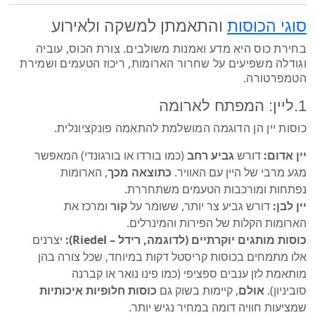
סוגי הכוסות
והתאמתן למשקה ולאירוע
בחירת כוס היא מדע ואמנות משולבים. צורת הכוס, עוביה
וגודלה משפיעים על שחרור הארומות, ריכוז הטעמים ושמירת
הטמפרטורה.
1.ליין: המפתח לארומה
כוסות יין הן הדוגמה המושלמת להתאמה פונקציונלית.
יין אדום:
דורש
גביע רחב
(כמו בורדו או בורגונדי) המאפשר
מגע מרבי של היין עם האוויר.
כתוצאה מכך
, הארומות
נפתחות ומורכבות הטעמים משתחררת.
יין לבן:
דורש גביע צר יותר, ששומר על
קור
ומרכז את
הארומות הקלות של הפירות והמינרלים.
כוסות מותגים יוקרתיים (לדוגמה, רידל – Riedel):
יצרנים
אלו מתמחים בכוסות קריסטל דקות במיוחד, שכל צורה בהן
מותאמת לזן ענבים ספציפי (כמו פינו נואר או קברנה
סוביניון).
אולם
, קיימות בשוק גם
כוסות חלופיות איכותיות
שמציעות חוויה דומה במחיר נגיש יותר.