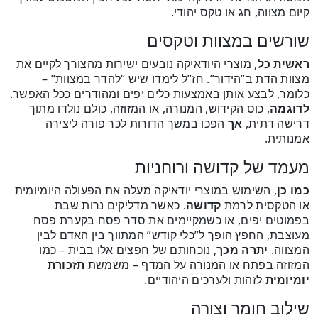
קיום מצווה, חג או טקס יהודי.
שורשים במצוות וטקסים
ראשית כל
, מוצרי היודאיקה נובעים ישירות מהצורך לקיים את
מצוות הדת ב”הידור”. חז”ל לימדו שיש “להדר במצוות” –
כלומר, לבצע אותן באמצעות כלים יפים ומהודרים ככל האפשר.
לדוגמה
, כוס הקידוש, המנורה, או המזוזה, כולם נולדו מתוך
דרישה דתית,
אך
הפכו במשך הדורות לכר פורה ליצירה
אמנותית.
מעמד של קדושה ורוחניות
כמו כן
, השימוש במוצרי יודאיקה מעלה את הפעולה היומיומית
או הטקסית לרמת
קדושה
. כאשר מדליקים נרות שבת
בפמוטים יפים, או כשמקיימים את סדר פסח בקערת פסח
מעוצבת, החפץ הופך ל”כלי קודש” המתווך בין האדם לבין
המצווה.
יתרה מכך
, נוכחותם של חפצים אלו בבית – כמו
המזוזה בפתח או המנורה על המדף – משמשת
תזכורת
יומיומית
לזהות ולערכים היהודיים.
שילוב חומר וצורה