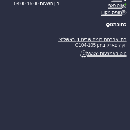
מדיניות משלוחים
בין השעות 08:00-16:00
ווטצאפ
ביטול עסקה
טופס מקוון
מאמרים
כתובתנו
רח’ אברהם בומה שביט 1, ראשל”צ.
יוקה פארק ביתן C104-105
נווט באמצעות Waze