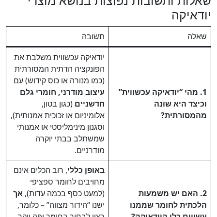
שאלות ותשובות נפוצות בנושא מוצרי
יודאיקה
שאלה
תשובה
יודאיקה עכשווית משלבת את
הפונקציה הדתית המסורתית
(כמו מנורה או כוס קידוש) עם
1. מהי “יודאיקה עכשווית”
עיצוב מודרני, חומרי גלם
וכיצד היא שונה
חדשניים
(כגון בטון,
מהמסורתית?
אלומיניום או זכוכית אמנותית),
וסגנון מינימליסטי או אמנותי
שמשתלב בבתי יוקרה
מודרניים.
באופן כללי
, רוב הכלים אינם
מחויבים לחומר ספציפי
2. האם יש משמעות
(למעט כסף בכמה עדות),
אך
הלכתית לחומר שממנו
ישנו “הידור מצווה” – כלומר,
עשויים כלי היודאיקה?
רצוי לבחור בחומר יפה ויקר