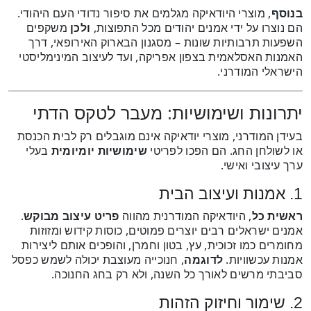
בנוסף
, מוצרי היודאיקה מגלמים את סיפור נדודי העם היהודי.
הם נוצרו על ידי אמנים יהודים מכל התפוצות,
ולכן
משקפים
השפעות תרבותיות שונות – מסגנון הבארוק האירופאי, דרך
האמנות האסלאמית בצפון אפריקה, ועד לעיצוב המינימליסטי
הישראלי המודרני.
יתרונות ושימושיות: מעבר לטקס הדתי
בעידן המודרני, מוצרי יודאיקה אינם מוגבלים רק לבית הכנסת
או לשולחן החג. הם הפכו לפריטי
שימושיות יומיומית
בעלי
ערך עיצובי ואישי.
1. אמנות ועיצוב הבית
ראשית כל
, היודאיקה המודרנית מהווה
פריט עיצוב מבוקש
.
אמנים ישראלים רבים יוצרים פמוטים, כוסות קידוש ומזוזות
מחומרים כמו זכוכית, עץ, בטון וחמרן, והופכים אותם ליצירות
אמנות עכשוויות.
לדוגמה
, חנוכייה מעוצבת יכולה לשמש כפסל
סביבתי מרשים לאורך כל השנה, ולא רק בחג החנוכה.
2. שימור וחיזוק הזהות