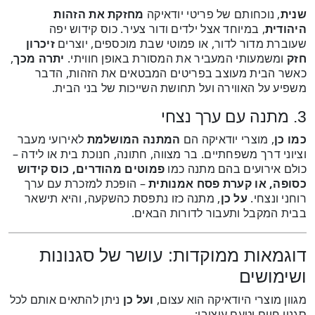
שנית
, נוכחותם של פריטי יודאיקה
מחזקת את הזהות
היהודית
, במיוחד אצל ילדים ודור צעיר. כוס קידוש יפה
שעוברת מדור לדור, או פמוטי שבת מוכספים, יוצרים
זיכרון
חזק
ומשמעותי המעביר את המסורת באופן חוויתי.
יתרה מכך
,
כאשר הבית מעוצב בפריטים המבטאים את הזהות, הדבר
משפיע על האווירה ועל תחושת השייכות של בני הבית.
3. מתנה עם ערך נצחי
כמו כן
, מוצרי יודאיקה הם
המתנה המושלמת
לאירועי מעבר
וציוני דרך משפחתיים. בר מצווה, חתונה, חנוכת בית או לידה –
כולם אירועים בהם מתנה כמו
פמוטים מהודרים, כוס קידוש
כסופה, או קערת פסח אמנותית
– הופכת למזכרת עם ערך
רוחני ונצחי.
על כן
, מתנה כזו נתפסת כהשקעה, והיא תישאר
בבית המקבל ותעבור לדורות הבאים.
דוגמאות ממוקדות: עושר של סגנונות
ושימושים
מגוון מוצרי היודאיקה הוא עצום,
ועל כן
ניתן להתאים אותם לכל
סגנון חיים וטעם עיצובי: