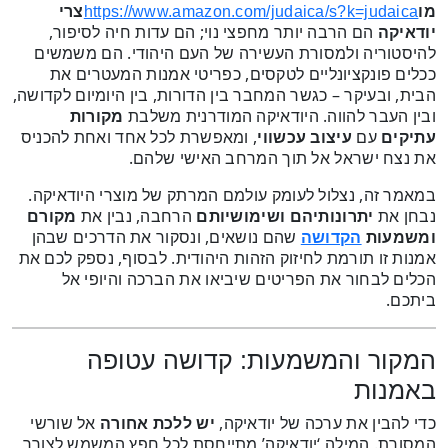
מו
צרי
https://www.amazon.com/judaica/s?k=judaica
יודאיקה
הם הרבה יותר מחפצי נוי; הם עדות חיה לסיפור,
להיסטוריה ולמסורת העשירה של העם היהודי. הם משמשים
ככלים פונקציונליים לטקסים, כפריטי אמנות המעטרים את
הבית, ובעיקר – כגשר המחבר בין הדורות, בין היומיום לקדושה,
ובין העבר להווה. היודאיקה המודרנית משלבת
מקורות
עתיקים
עם
עיצוב עכשווי
, ומאפשרת לכל אחד ואחת להכניס
את נצח ישראל אל תוך המרחב האישי שלהם.
במאמר זה, נצלול לעומק עולמם המרתק של מוצרי היודאיקה.
נבחן את
יתרונותיהם ושימושיותם
הרחבה, נבין את
מקורם
ומשמעות
שהם נושאים, ונסקור את הדרכים שבהן
הקדושה
אמנות זו תורמת לחיזוק הזהות היהודית. לבסוף, נספק לכם את
הכלים לבחור את הפריטים שיביאו את הברכה והיופי אל
ביתכם.
המקור והמשמעות: קדושה עטופה
באמנות
כדי להבין את ערכה של יודאיקה,
יש ללכת אחורה
אל שורשי
המסורת. המילה ‘יודאיקה’ מתייחסת לכל חפץ המשמש לצורך