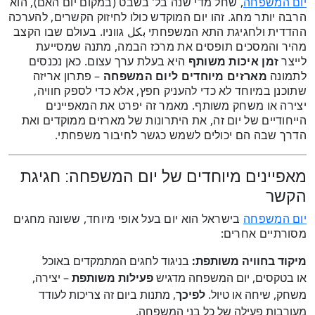
, שחל מדי שנה בל’ בשבט (במקום יום האם), הוא
יום המשפחה
הרבה יותר מחג. זהו יום המוקדש כולו לחיזוק הקשרים, להערכה
ההדדית ולחגיגת התא המשפחתי بكل גווניו. בעולם שבו הקצב
מהיר והמסכים תופסים את מרכז הבמה, מתנה שמסייעת
לייצר
זמן איכות משותף
היא בעלת ערך עצום. כאן נכנסים
לתמונה
מארזים מיוחדים ליום המשפחה
– פתרון אריזה
שתוכנן במיוחד לא כדי להעניק חפץ, אלא כדי לספק חוויה,
יצירה או משחק משותף. מאמר זה יפרט את המאפיינים
הייחודיים של יום זה, את היתרונות של מארזים ממוקדים ואת
הדרך שבה הם יכולים לשמש כגשר לחיבור משפחתי.
מאפיינים מיוחדים של יום המשפחה: חגיגת
הקשר
בישראל הוא יום בעל אופי מיוחד, ששונה מחגים
יום המשפחה
מסורתיים אחרים:
מיקוד בחוויה משותפת:
בניגוד לחגים המתמקדים באוכל
או בטקסים, יום המשפחה מדגיש
פעילות משותפת
– יצירה,
משחק, שיחה או טיול.
לפיכך
, מתנות ביום זה צריכות לעודד
מעורבות פעילה של כל בני המשפחה.