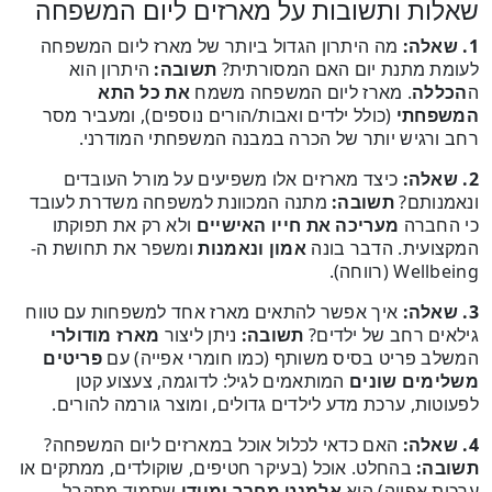
שאלות ותשובות על מארזים ליום המשפחה
1. שאלה:
מה היתרון הגדול ביותר של מארז ליום המשפחה
לעומת מתנת יום האם המסורתית?
תשובה:
היתרון הוא
ה
הכללה
. מארז ליום המשפחה משמח
את כל התא
המשפחתי
(כולל ילדים ואבות/הורים נוספים), ומעביר מסר
רחב ורגיש יותר של הכרה במבנה המשפחתי המודרני.
2. שאלה:
כיצד מארזים אלו משפיעים על מורל העובדים
ונאמנותם?
תשובה:
מתנה המכוונת למשפחה משדרת לעובד
כי החברה
מעריכה את חייו האישיים
ולא רק את תפוקתו
המקצועית. הדבר בונה
אמון ונאמנות
ומשפר את תחושת ה-
Wellbeing (רווחה).
3. שאלה:
איך אפשר להתאים מארז אחד למשפחות עם טווח
גילאים רחב של ילדים?
תשובה:
ניתן ליצור
מארז מודולרי
המשלב פריט בסיס משותף (כמו חומרי אפייה) עם
פריטים
משלימים שונים
המותאמים לגיל: לדוגמה, צעצוע קטן
לפעוטות, ערכת מדע לילדים גדולים, ומוצר גורמה להורים.
4. שאלה:
האם כדאי לכלול אוכל במארזים ליום המשפחה?
תשובה:
בהחלט. אוכל (בעיקר חטיפים, שוקולדים, ממתקים או
ערכות אפייה) הוא
אלמנט מחבר ומיידי
שתמיד מתקבל