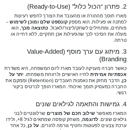
2. פתרון “הכול כלול” (Ready-to-Use)
מארז חוסך מההורה או מהעובד את הצורך לחפש רעיונות
למתנה או פעילות. הוא מספק
קונספט שלם ומוכן לשימוש
–
פותחים, ומתחילים לשחק/ליצור/לאכול.
כתוצאה מכך
, הוא
מעלה את הסיכוי לכך שהפעילות אכן תתקיים, ללא דחייה או
טרחה.
3. מיתוג עם ערך מוסף (Value-Added
Branding)
כאשר חברה מעניקה לעובד מארז ליום המשפחה, היא משדרת
אכפתיות אמיתית
לחייו האישיים ולרווחת משפחתו.
יתר על
כן
, הדבר מחזק את נאמנות העובדים (Retention) וממקם את
החברה כמעסיק תומך ואיכותי. המארז הופך לכרטיס ביקור
רגשי.
4. גמישות והתאמה לגילאים שונים
המארז מאפשר
שילוב חכם של מוצרים
שרלוונטיים לבני
גילאים שונים.
לדוגמה
, משחק קופסה שמתאים לגיל 8+, ולידו
ערכת צבעים לפעוטות וחטיף גורמה להורים.
על כן
, כל אחד