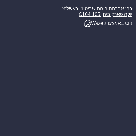
רח’ אברהם בומה שביט 1, ראשל”צ.
יוקה פארק ביתן C104-105
נווט באמצעות Waze