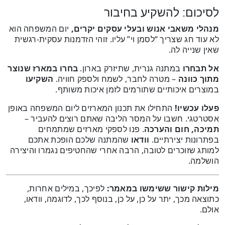
לסיכום: להשקיע בחיבור
מנהלי משאבי אנוש ובעלי עסקים יקרים,
יום המשפחה הוא
לא עוד חג שצריך “לסמן וי” עליו. זוהי הזדמנות עסקית-רגשית
שאין שנייה לה.
אל תבחרו
במתנה גנרית, שתיזרק בארון.
בחרו במארז שנוצר
מתוך כוונה
– מטרה לחבר, לשמח ולספק חוויה.
השקיעו
במוצרים איכותיים שתורמים לזמן איכות משותף.
פעלו עכשיו!
התחילו את תכנון המארזים ליום המשפחה באופן
אסטרטגי. חשבו על המסר הליבה שאתם רוצים להעביר –
תמיכה, חום והערכה
. פנו לספקי מארזים שמתמחים
בפתרונות יצירתיים.
וודאו
שהמתנה שלכם הופכת אתכם
למותג שזוכרים לטובה, הרבה אחרי שהחטיפים נגמרו והיצירה
הושלמה.
מילות קישור ששימשו במאמר:
לפיכך, במילים אחרות,
כתוצאה מכך, יתר על כן, על כן, בנוסף לכך, לדוגמה, וודאו,
אולם.