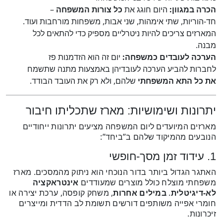
הכרה במגוון:
היום חוגג את
כל צורות המשפחה
–
חד-הוריות, שתי אימהות, שני אבות, משפחות מורחבות ועוד.
המארזים צריכים להיות ניטרליים מספיק כדי להתאים לכל
מבנה.
הערכה לעובדים כמשפחה:
יום זה הוא הזדמנות פז
לחברות להביע הערכה לעובדיהן באמצעות מתנה שתשמח
את כל התא המשפחתי
שלהם, ולא רק את העובד הבודד.
יתרונות ושימושיות: מארז שתכליתו חיבור
מארזים המיועדים ליום המשפחה מציעים יתרונות ייחודיים
הנובעים מהמיקוד שלהם ב”ביחד”:
1. עידוד זמן מסך-חופשי
האתגר הגדול ביותר בדור הנוכחי הוא ניתוק מהמסכים. מארז
משפחתי מוצלח כולל מוצרים שמעודדים
אינטראקציה
לא-דיגיטלית
.
במילים אחרות
, משחק קופסה, ערכת יצירה או
חומרי אפייה משותפים דורשים תשומת לב הדדית ומייצרים
זיכרונות.