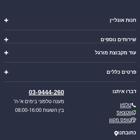
חנות אונליין
שקיות
שירותים נוספים
כלי אוכל ושתייה
קופסאות ומוצרי אריזה
עוד מקבוצת מורגל
יצירת מארז
מתנות
ייבוא אישי
מוצרים לבית
שופ בר
בקשת הצעת מחיר
מוצרי שטח וקמפינג
פרטים כללים
צ’יינה סטיל
קטלוג מוצרים
מבצעים מיוחדים
וואנגו קרוואנים
כניסה לאזור אישי
אודותינו
מורגל אתר הבית
דברו איתנו
03-9444-260
תקנון האתר
תקנון אתר ומדיניות
מענה טלפוני בימים א’-ה’
טלפון
מדיניות משלוחים
בין השעות 08:00-16:00
ווטצאפ
ביטול עסקה
טופס מקוון
מאמרים
כתובתנו