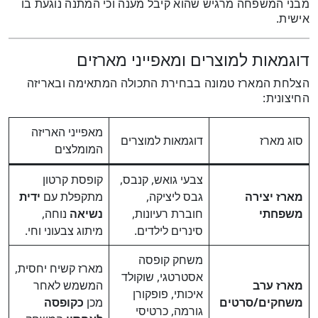
מבני המשפחה מרגיש שהוא קיבל מענה וכי המתנה נוגעת בו
אישית.
דוגמאות למוצרים ומאפייני מארזים
הצלחת המארז טמונה בבחירת התכולה המתאימה ובאריזה
החיצונית:
מאפייני האריזה
סוג מארז
דוגמאות למוצרים
המומלצים
צבעי גואש, קנבס,
קופסת קרטון
מארז יצירה
גבס ליציקה,
מתקפלת עם
ידית
משפחתי
חוברת רעיונות,
נשיאה
נוחה,
סינרים לילדים.
מיתוג צבעוני וחי.
משחק קופסה
מארז קשיח יחסית,
אסטרטגי, שוקולד
מארז ערב
המשמש לאחר
איכותי, פופקורן
משחקים/סרטים
מכן
כקופסה
גורמה, כרטיסי